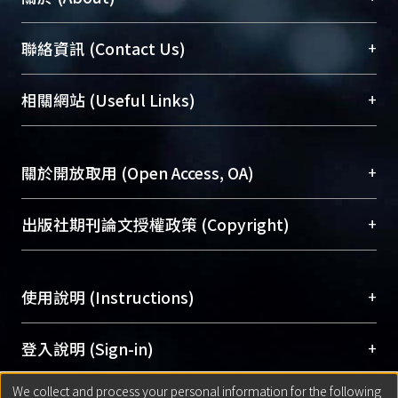
臺大位居世界頂尖大學之列，為永久珍藏及向國際
+
聯絡資訊 (Contact Us)
展現本校豐碩的研究成果及學術能量，圖書館整合
機構典藏（NTUR）與學術庫（AH）不同功能平
總館學科館員
(Main Library)
+
相關網站 (Useful Links)
台，成為臺大學術典藏NTU scholars。期能整合研
醫學圖書館學科館員
(Medical Library)
究能量、促進交流合作、保存學術產出、推廣研究
社會科學院辜振甫紀念圖書館學科館員
(Social
成果。
Sciences Library)
+
關於開放取用 (Open Access, OA)
To permanently archive and promote researcher
profiles and scholarly works, Library integrates the
開放取用是從使用者角度提升資訊取用性的社會運
+
出版社期刊論文授權政策 (Copyright)
services of “NTU Repository” with “Academic
動，應用在學術研究上是透過將研究著作公開供使
Hub” to form NTU Scholars.
用者自由取閱，以促進學術傳播及因應期刊訂購費
請確認所上傳的全文是原創的內容，若該文件包
用逐年攀升。同時可加速研究發展、提升研究影響
+
使用說明 (Instructions)
含部分內容的版權非匯入者所有，或由第三方贊
力，NTU Scholars即為本校的開放取用典藏（OA
助與合作完成，請確認該版權所有者及第三方同
Archive）平台。
（點選深入了解OA）
意提供此授權。
網站簡介
(Quickstart Guide)
+
登入說明 (Sign-in)
Please represent that the submission is your
使用手冊
(Instruction Manual)
original work, and that you have the right to
We collect and process your personal information for the following
線上預約服務
(Booking Service)