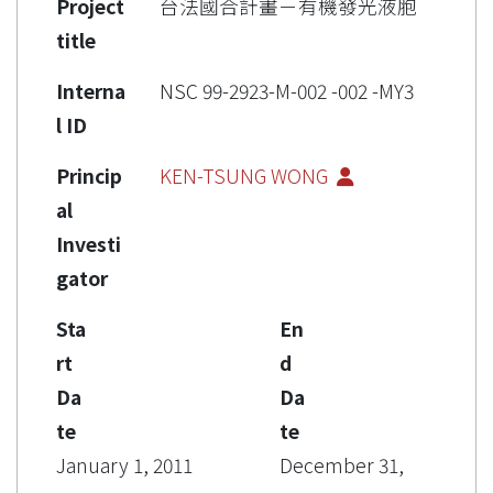
Project
台法國合計畫－有機發光液胞
title
Interna
NSC 99-2923-M-002 -002 -MY3
l ID
Princip
KEN-TSUNG WONG
al
Investi
gator
Sta
En
rt
d
Da
Da
te
te
January 1, 2011
December 31,