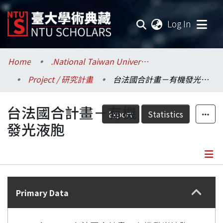
(current
Log In
Communities & Collections
Home
.National Taiwan University / 國立臺灣大學
Project / 研究計畫
台法國合計畫－有機發光液胞
Research Outputs
台法國合計畫－有機
Fundings & Projects
Export
Statistics
發光液胞
Researchers
Organizations
Details
Statistics
Primary Data