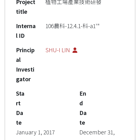
Project
植物工場產業技術研發
title
Interna
106農科-12.4.1-科-a1'"
l ID
Princip
SHU-I LIN
al
Investi
gator
Sta
En
rt
d
Da
Da
te
te
January 1, 2017
December 31,