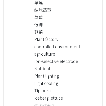
葉燒
結球萵苣
草莓
低鉀
莧菜
Plant factory
controlled environment
agriculture
Ion-selective electrode
Nutrient
Plant lighting
Light cooling
Tip burn
iceberg lettuce
strawberry