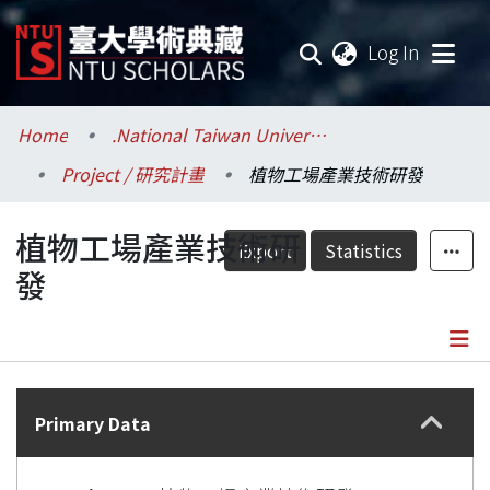
(current
Log In
Communities & Collections
Home
.National Taiwan University / 國立臺灣大學
Project / 研究計畫
植物工場產業技術研發
Research Outputs
植物工場產業技術研
Fundings & Projects
Export
Statistics
發
Researchers
Organizations
Details
Statistics
Primary Data