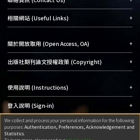
展現本校豐碩的研究成果及學術能量，圖書館整合
機構典藏（NTUR）與學術庫（AH）不同功能平
總館學科館員
(Main Library)
+
相關網站 (Useful Links)
台，成為臺大學術典藏NTU scholars。期能整合研
醫學圖書館學科館員
(Medical Library)
究能量、促進交流合作、保存學術產出、推廣研究
社會科學院辜振甫紀念圖書館學科館員
(Social
成果。
Sciences Library)
+
關於開放取用 (Open Access, OA)
To permanently archive and promote researcher
profiles and scholarly works, Library integrates the
開放取用是從使用者角度提升資訊取用性的社會運
+
出版社期刊論文授權政策 (Copyright)
services of “NTU Repository” with “Academic
動，應用在學術研究上是透過將研究著作公開供使
Hub” to form NTU Scholars.
用者自由取閱，以促進學術傳播及因應期刊訂購費
請確認所上傳的全文是原創的內容，若該文件包
用逐年攀升。同時可加速研究發展、提升研究影響
+
使用說明 (Instructions)
含部分內容的版權非匯入者所有，或由第三方贊
力，NTU Scholars即為本校的開放取用典藏（OA
助與合作完成，請確認該版權所有者及第三方同
Archive）平台。
（點選深入了解OA）
意提供此授權。
網站簡介
(Quickstart Guide)
+
登入說明 (Sign-in)
Please represent that the submission is your
使用手冊
(Instruction Manual)
original work, and that you have the right to
We collect and process your personal information for the following
線上預約服務
(Booking Service)
方案一：
臺灣大學計算機中心帳號登入
+
匯入著作 (Submission)
purposes:
Authentication, Preferences, Acknowledgement and
grant the rights to upload.
(With C&INC Email Account)
Statistics
.
方案二：
ORCID帳號登入
(With ORCID)
To learn more, please read our
privacy policy
.