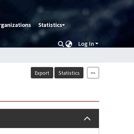
rganizations
Statistics
Log In
Export
Statistics