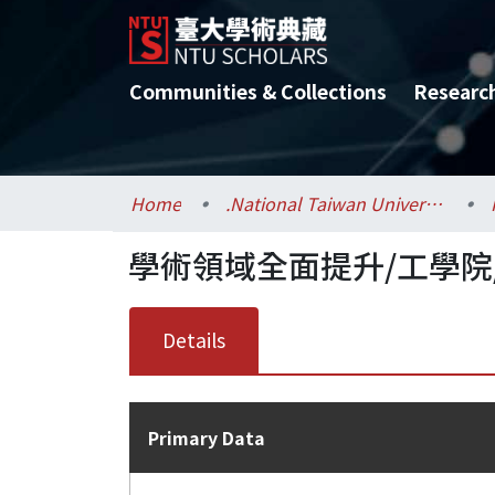
Communities & Collections
Researc
Home
.National Taiwan University / 國立臺灣大學
學術領域全面提升/工學院
Details
Primary Data