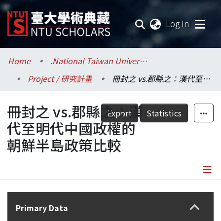
(current
Log In
Communities & Collections
Home
.National Taiwan University / 國立臺灣大學
Project / 研究計畫
冊封之 vs.郡縣之：漢代至明代中國政權的朝鮮半島政策比較
Research Outputs
冊封之 vs.郡縣之：漢
Fundings & Projects
Export
Statistics
代至明代中國政權的
Researchers
朝鮮半島政策比較
Organizations
Statistics
Details
Primary Data