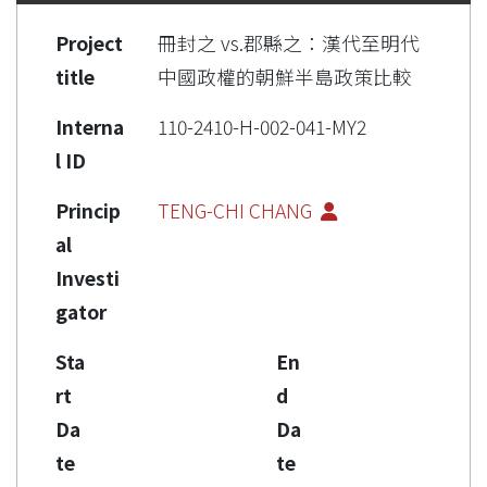
Project
冊封之 vs.郡縣之：漢代至明代
title
中國政權的朝鮮半島政策比較
Interna
110-2410-H-002-041-MY2
l ID
Princip
TENG-CHI CHANG
al
Investi
gator
Sta
En
rt
d
Da
Da
te
te