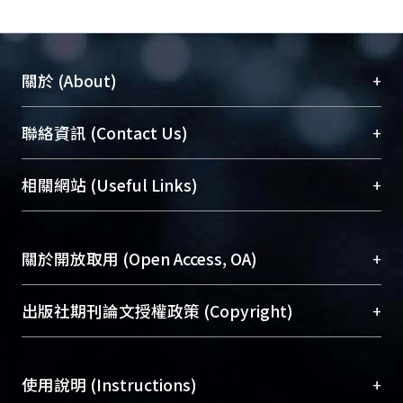
+
關於 (About)
臺大位居世界頂尖大學之列，為永久珍藏及向國際
+
聯絡資訊 (Contact Us)
展現本校豐碩的研究成果及學術能量，圖書館整合
機構典藏（NTUR）與學術庫（AH）不同功能平
總館學科館員
(Main Library)
+
相關網站 (Useful Links)
台，成為臺大學術典藏NTU scholars。期能整合研
醫學圖書館學科館員
(Medical Library)
究能量、促進交流合作、保存學術產出、推廣研究
社會科學院辜振甫紀念圖書館學科館員
(Social
成果。
Sciences Library)
+
關於開放取用 (Open Access, OA)
To permanently archive and promote researcher
profiles and scholarly works, Library integrates the
開放取用是從使用者角度提升資訊取用性的社會運
+
出版社期刊論文授權政策 (Copyright)
services of “NTU Repository” with “Academic
動，應用在學術研究上是透過將研究著作公開供使
Hub” to form NTU Scholars.
用者自由取閱，以促進學術傳播及因應期刊訂購費
請確認所上傳的全文是原創的內容，若該文件包
用逐年攀升。同時可加速研究發展、提升研究影響
+
使用說明 (Instructions)
含部分內容的版權非匯入者所有，或由第三方贊