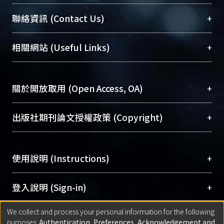
臺大位居世界頂尖大學之列，為永久珍藏及向國際
+
聯絡資訊 (Contact Us)
展現本校豐碩的研究成果及學術能量，圖書館整合
機構典藏（NTUR）與學術庫（AH）不同功能平
總館學科館員
(Main Library)
+
相關網站 (Useful Links)
台，成為臺大學術典藏NTU scholars。期能整合研
醫學圖書館學科館員
(Medical Library)
究能量、促進交流合作、保存學術產出、推廣研究
社會科學院辜振甫紀念圖書館學科館員
(Social
成果。
Sciences Library)
+
關於開放取用 (Open Access, OA)
To permanently archive and promote researcher
profiles and scholarly works, Library integrates the
開放取用是從使用者角度提升資訊取用性的社會運
+
出版社期刊論文授權政策 (Copyright)
services of “NTU Repository” with “Academic
動，應用在學術研究上是透過將研究著作公開供使
Hub” to form NTU Scholars.
用者自由取閱，以促進學術傳播及因應期刊訂購費
請確認所上傳的全文是原創的內容，若該文件包
用逐年攀升。同時可加速研究發展、提升研究影響
+
使用說明 (Instructions)
含部分內容的版權非匯入者所有，或由第三方贊
力，NTU Scholars即為本校的開放取用典藏（OA
助與合作完成，請確認該版權所有者及第三方同
Archive）平台。
（點選深入了解OA）
意提供此授權。
網站簡介
(Quickstart Guide)
+
登入說明 (Sign-in)
Please represent that the submission is your
使用手冊
(Instruction Manual)
original work, and that you have the right to
We collect and process your personal information for the following
線上預約服務
(Booking Service)
方案一：
臺灣大學計算機中心帳號登入
+
匯入著作 (Submission)
purposes:
Authentication, Preferences, Acknowledgement and
grant the rights to upload.