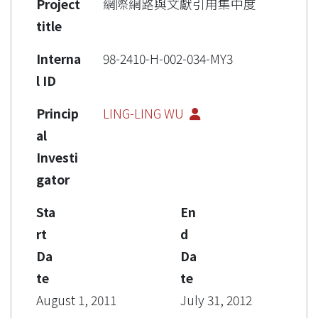
Project
網際網路與文獻引用集中度
title
Interna
98-2410-H-002-034-MY3
l ID
Princip
LING-LING WU
al
Investi
gator
Sta
En
rt
d
Da
Da
te
te
August 1, 2011
July 31, 2012