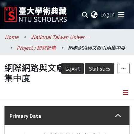
(current
Log In
Communities & Collections
Home
.National Taiwan University / 國立臺灣大學
Project / 研究計畫
網際網路與文獻引用集中度
Research Outputs
網際網路與文獻引用
Fundings & Projects
Export
Statistics
集中度
Researchers
Organizations
Details
Statistics
Primary Data