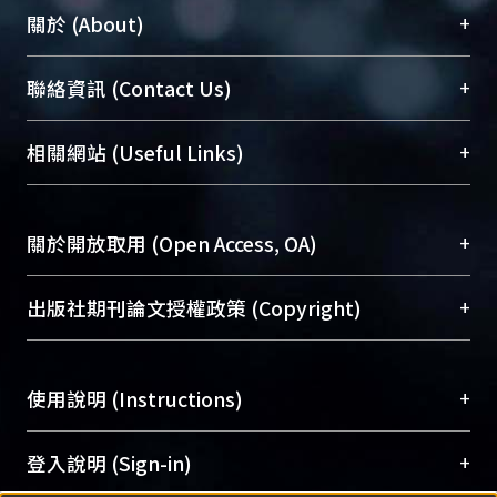
+
關於 (About)
臺大位居世界頂尖大學之列，為永久珍藏及向國際
+
聯絡資訊 (Contact Us)
展現本校豐碩的研究成果及學術能量，圖書館整合
機構典藏（NTUR）與學術庫（AH）不同功能平
總館學科館員
(Main Library)
+
相關網站 (Useful Links)
台，成為臺大學術典藏NTU scholars。期能整合研
醫學圖書館學科館員
(Medical Library)
究能量、促進交流合作、保存學術產出、推廣研究
社會科學院辜振甫紀念圖書館學科館員
(Social
成果。
Sciences Library)
+
關於開放取用 (Open Access, OA)
To permanently archive and promote researcher
profiles and scholarly works, Library integrates the
開放取用是從使用者角度提升資訊取用性的社會運
+
出版社期刊論文授權政策 (Copyright)
services of “NTU Repository” with “Academic
動，應用在學術研究上是透過將研究著作公開供使
Hub” to form NTU Scholars.
用者自由取閱，以促進學術傳播及因應期刊訂購費
請確認所上傳的全文是原創的內容，若該文件包
用逐年攀升。同時可加速研究發展、提升研究影響
+
使用說明 (Instructions)
含部分內容的版權非匯入者所有，或由第三方贊
力，NTU Scholars即為本校的開放取用典藏（OA
助與合作完成，請確認該版權所有者及第三方同
Archive）平台。
（點選深入了解OA）
意提供此授權。
網站簡介
(Quickstart Guide)
+
登入說明 (Sign-in)
Please represent that the submission is your
使用手冊
(Instruction Manual)