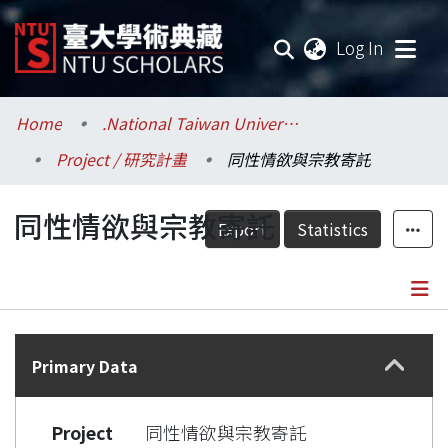
(current
Log In
Communities & Collections
Home
.National Taiwan University / 國立臺灣大學
Project / 研究計畫
同性情欲與宗教寄託
Research Outputs
同性情欲與宗教寄託
Fundings & Projects
Export
Statistics
Researchers
Organizations
Details
Statistics
Primary Data
Project
同性情欲與宗教寄託