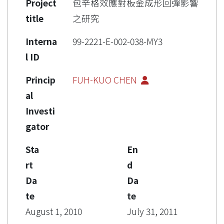
Project
包辛格效應對板金成形回彈影響
title
之研究
Interna
99-2221-E-002-038-MY3
l ID
Princip
FUH-KUO CHEN
al
Investi
gator
Sta
En
rt
d
Da
Da
te
te
August 1, 2010
July 31, 2011