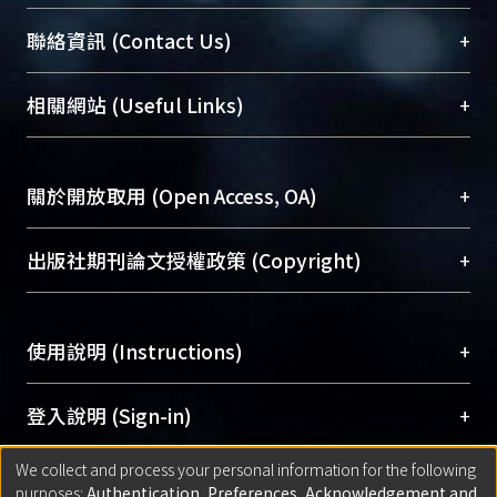
臺大位居世界頂尖大學之列，為永久珍藏及向國際
+
聯絡資訊 (Contact Us)
展現本校豐碩的研究成果及學術能量，圖書館整合
機構典藏（NTUR）與學術庫（AH）不同功能平
總館學科館員
(Main Library)
+
相關網站 (Useful Links)
台，成為臺大學術典藏NTU scholars。期能整合研
醫學圖書館學科館員
(Medical Library)
究能量、促進交流合作、保存學術產出、推廣研究
社會科學院辜振甫紀念圖書館學科館員
(Social
成果。
Sciences Library)
+
關於開放取用 (Open Access, OA)
To permanently archive and promote researcher
profiles and scholarly works, Library integrates the
開放取用是從使用者角度提升資訊取用性的社會運
+
出版社期刊論文授權政策 (Copyright)
services of “NTU Repository” with “Academic
動，應用在學術研究上是透過將研究著作公開供使
Hub” to form NTU Scholars.
用者自由取閱，以促進學術傳播及因應期刊訂購費
請確認所上傳的全文是原創的內容，若該文件包
用逐年攀升。同時可加速研究發展、提升研究影響
+
使用說明 (Instructions)
含部分內容的版權非匯入者所有，或由第三方贊
力，NTU Scholars即為本校的開放取用典藏（OA
助與合作完成，請確認該版權所有者及第三方同
Archive）平台。
（點選深入了解OA）
意提供此授權。
網站簡介
(Quickstart Guide)
+
登入說明 (Sign-in)
Please represent that the submission is your
使用手冊
(Instruction Manual)
original work, and that you have the right to
We collect and process your personal information for the following
線上預約服務
(Booking Service)
方案一：
臺灣大學計算機中心帳號登入
+
匯入著作 (Submission)
purposes:
Authentication, Preferences, Acknowledgement and
grant the rights to upload.