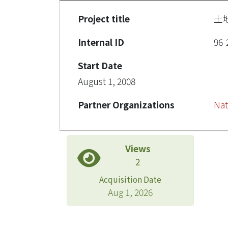
Project title
土
Internal ID
96-
Start Date
August 1, 2008
Partner Organizations
Nat
Views
2
Acquisition Date
Aug 1, 2026