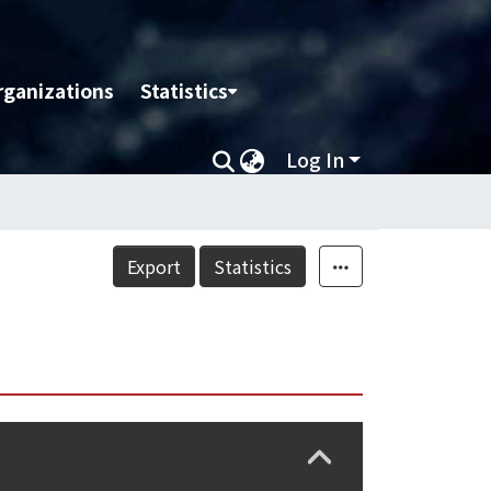
rganizations
Statistics
Log In
Export
Statistics