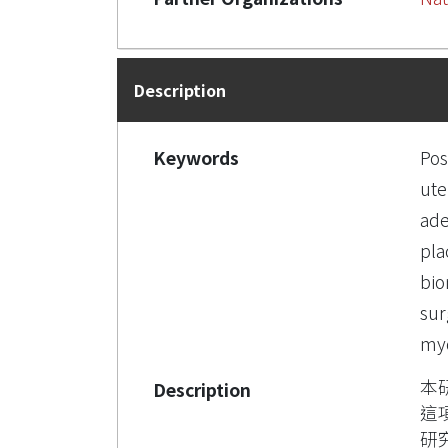
Description
Keywords
Pos
ut
ad
pla
bio
sur
myo
本
Description
這
研