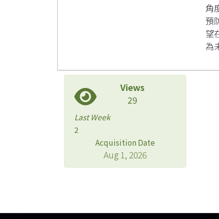
角
預
望
為
Views
29
Last Week
2
Acquisition Date
Aug 1, 2026