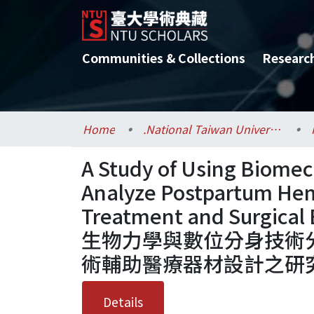
Communities & Collections
Researc
Home
.National Taiwan University / 國立臺灣大學
A Study of Using Biomec
Analyze Postpartum Hem
Treatment and Surgica
生物力學與數位分身技術
術輔助醫療器材設計之研
Details