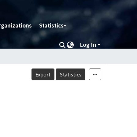
rganizations
Statistics
Log In
Export
Statistics