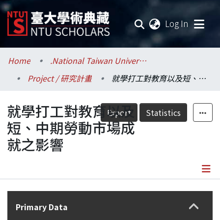
(current
Log In
Communities & Collections
Home
.National Taiwan University / 國立臺灣大學
Project / 研究計畫
就學打工對教育以及短、中期勞動市場成就之影響
Research Outputs
就學打工對教育以及
Fundings & Projects
Export
Statistics
短、中期勞動市場成
Researchers
就之影響
Organizations
Statistics
Details
Primary Data