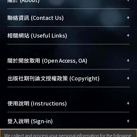
臺大位居世界頂尖大學之列，為永久珍藏及向國際
+
聯絡資訊 (Contact Us)
展現本校豐碩的研究成果及學術能量，圖書館整合
機構典藏（NTUR）與學術庫（AH）不同功能平
總館學科館員
(Main Library)
+
相關網站 (Useful Links)
台，成為臺大學術典藏NTU scholars。期能整合研
醫學圖書館學科館員
(Medical Library)
究能量、促進交流合作、保存學術產出、推廣研究
社會科學院辜振甫紀念圖書館學科館員
(Social
成果。
Sciences Library)
+
關於開放取用 (Open Access, OA)
To permanently archive and promote researcher
profiles and scholarly works, Library integrates the
開放取用是從使用者角度提升資訊取用性的社會運
+
出版社期刊論文授權政策 (Copyright)
services of “NTU Repository” with “Academic
動，應用在學術研究上是透過將研究著作公開供使
Hub” to form NTU Scholars.
用者自由取閱，以促進學術傳播及因應期刊訂購費
請確認所上傳的全文是原創的內容，若該文件包
用逐年攀升。同時可加速研究發展、提升研究影響
+
使用說明 (Instructions)
含部分內容的版權非匯入者所有，或由第三方贊
力，NTU Scholars即為本校的開放取用典藏（OA
助與合作完成，請確認該版權所有者及第三方同
Archive）平台。
（點選深入了解OA）
意提供此授權。
網站簡介
(Quickstart Guide)
+
登入說明 (Sign-in)
Please represent that the submission is your
使用手冊
(Instruction Manual)
original work, and that you have the right to
We collect and process your personal information for the following
線上預約服務
(Booking Service)