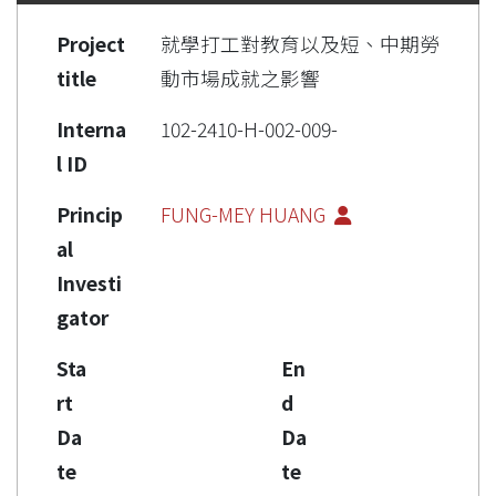
Project
就學打工對教育以及短、中期勞
title
動市場成就之影響
Interna
102-2410-H-002-009-
l ID
Princip
FUNG-MEY HUANG
al
Investi
gator
Sta
En
rt
d
Da
Da
te
te