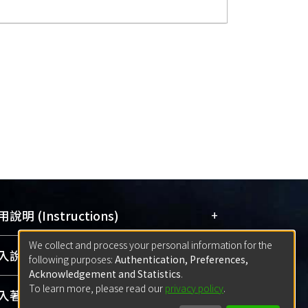
+
說明 (Instructions)
We collect and process your personal information for the
網站簡介
(Quickstart Guide)
+
說明 (Sign-in)
following purposes:
Authentication, Preferences,
使用手冊
(Instruction Manual)
Acknowledgement and Statistics
.
To learn more, please read our
privacy policy
.
線上預約服務
(Booking Service)
方案一：
臺灣大學計算機中心帳號登入
+
著作 (Submission)