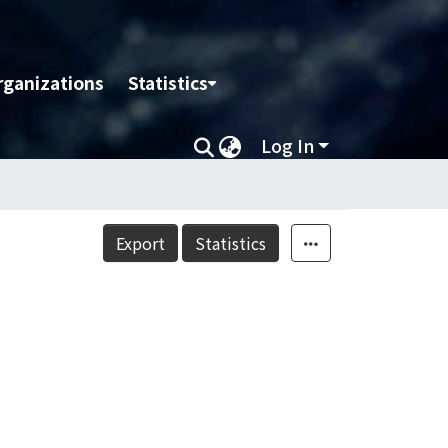
rganizations
Statistics
Log In
Export
Statistics