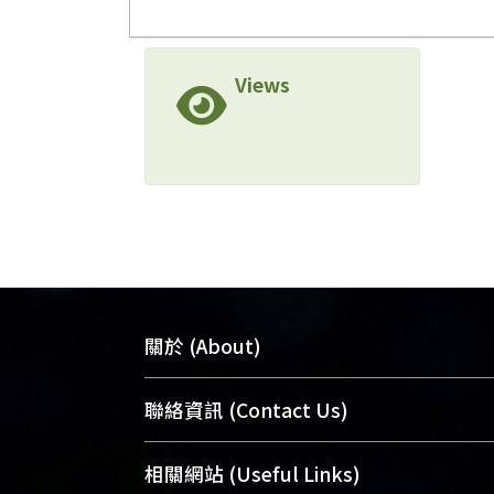
Views
關於 (About)
臺大位居世界頂尖大學之列，為永久珍
聯絡資訊 (Contact Us)
及向國際展現本校豐碩的研究成果及學
能量，圖書館整合機構典藏（NTUR）
總館學科館員
(Main Library)
相關網站 (Useful Links)