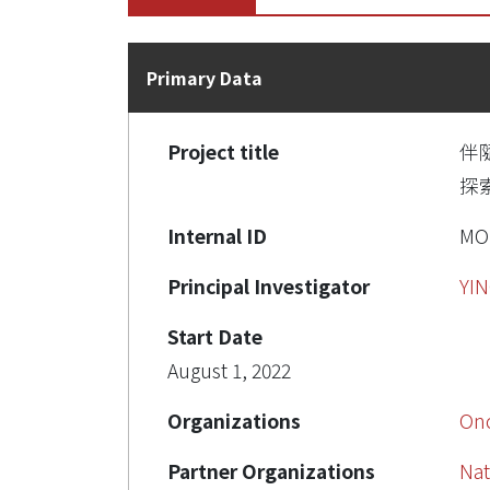
Primary Data
Project title
伴
探索
Internal ID
MOS
Principal Investigator
YI
Start Date
August 1, 2022
Organizations
On
Partner Organizations
Nat