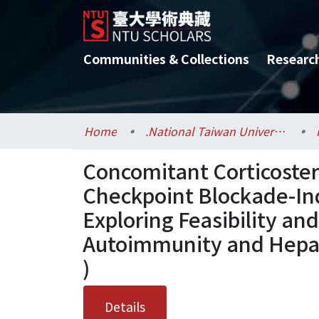
Communities & Collections
Researc
Home
.National Taiwan University / 國立臺灣大學
Concomitant Corticoste
Checkpoint Blockade-In
Exploring Feasibility an
Autoimmunity and Hepato
)
Details