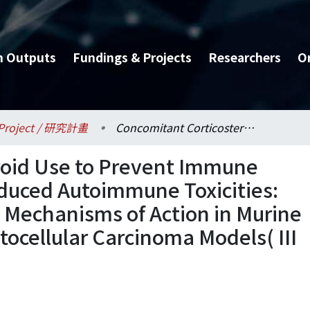
h Outputs
Fundings & Projects
Researchers
O
Project / 研究計畫
Concomitant Corticosteroid Use to Prevent Immune Checkpoint Blockade-Induced Autoimmune Toxicities: Exploring Feasibility and Mechanisms of Action in Murine Autoimmunity and Hepatocellular Carcinoma Models( III )
roid Use to Prevent Immune
duced Autoimmune Toxicities:
d Mechanisms of Action in Murine
cellular Carcinoma Models( III