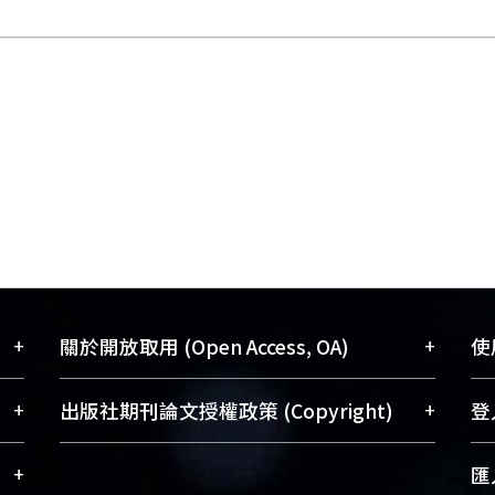
+
+
關於開放取用 (Open Access, OA)
使用
藏
開放取用是從使用者角度提升資訊取用性
+
+
出版社期刊論文授權政策 (Copyright)
登入
術
的社會運動，應用在學術研究上是透過將
與學
研究著作公開供使用者自由取閱，以促進
請確認所上傳的全文是原創的內容，若
+
匯入