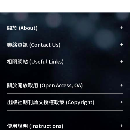
+
關於 (About)
臺大位居世界頂尖大學之列，為永久珍藏及向國際
+
聯絡資訊 (Contact Us)
展現本校豐碩的研究成果及學術能量，圖書館整合
機構典藏（NTUR）與學術庫（AH）不同功能平
總館學科館員
(Main Library)
+
相關網站 (Useful Links)
台，成為臺大學術典藏NTU scholars。期能整合研
醫學圖書館學科館員
(Medical Library)
究能量、促進交流合作、保存學術產出、推廣研究
社會科學院辜振甫紀念圖書館學科館員
(Social
成果。
Sciences Library)
+
關於開放取用 (Open Access, OA)
To permanently archive and promote researcher
profiles and scholarly works, Library integrates the
開放取用是從使用者角度提升資訊取用性的社會運
+
出版社期刊論文授權政策 (Copyright)
services of “NTU Repository” with “Academic
動，應用在學術研究上是透過將研究著作公開供使
Hub” to form NTU Scholars.
用者自由取閱，以促進學術傳播及因應期刊訂購費
請確認所上傳的全文是原創的內容，若該文件包
用逐年攀升。同時可加速研究發展、提升研究影響
+
使用說明 (Instructions)
含部分內容的版權非匯入者所有，或由第三方贊