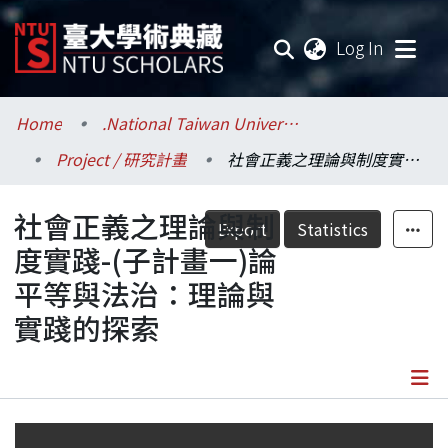
(current
Log In
Communities & Collections
Home
.National Taiwan University / 國立臺灣大學
Project / 研究計畫
社會正義之理論與制度實踐-(子計畫一)論平等與法治：理論與實踐的探索
Research Outputs
社會正義之理論與制
Fundings & Projects
Export
Statistics
度實踐-(子計畫一)論
Researchers
平等與法治：理論與
實踐的探索
Organizations
Statistics
Details