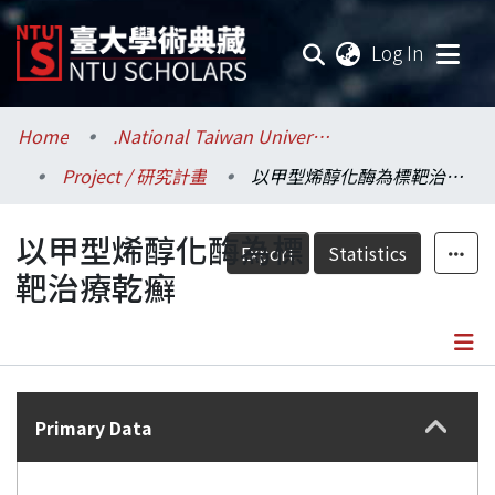
(current
Log In
Communities & Collections
Home
.National Taiwan University / 國立臺灣大學
Project / 研究計畫
以甲型烯醇化酶為標靶治療乾癬
Research Outputs
以甲型烯醇化酶為標
Fundings & Projects
Export
Statistics
靶治療乾癬
Researchers
Organizations
Details
Statistics
Primary Data