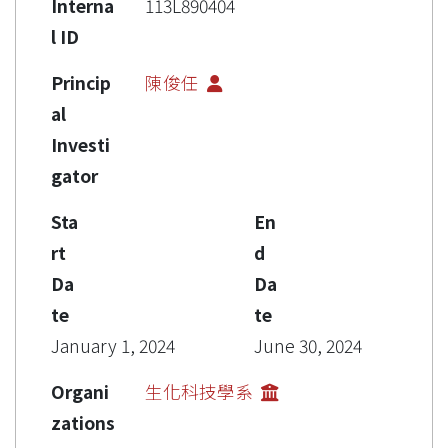
Interna
113L890404
l ID
Princip
陳俊任
al
Investi
gator
Sta
En
rt
d
Da
Da
te
te
January 1, 2024
June 30, 2024
Organi
生化科技學系
zations