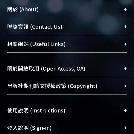
+
關於 (About)
臺大位居世界頂尖大學之列，為永久珍藏及向國際
+
聯絡資訊 (Contact Us)
展現本校豐碩的研究成果及學術能量，圖書館整合
機構典藏（NTUR）與學術庫（AH）不同功能平
總館學科館員
(Main Library)
+
相關網站 (Useful Links)
台，成為臺大學術典藏NTU scholars。期能整合研
醫學圖書館學科館員
(Medical Library)
究能量、促進交流合作、保存學術產出、推廣研究
社會科學院辜振甫紀念圖書館學科館員
(Social
成果。
Sciences Library)
+
關於開放取用 (Open Access, OA)
To permanently archive and promote researcher
profiles and scholarly works, Library integrates the
開放取用是從使用者角度提升資訊取用性的社會運
+
出版社期刊論文授權政策 (Copyright)
services of “NTU Repository” with “Academic
動，應用在學術研究上是透過將研究著作公開供使
Hub” to form NTU Scholars.
用者自由取閱，以促進學術傳播及因應期刊訂購費
請確認所上傳的全文是原創的內容，若該文件包
用逐年攀升。同時可加速研究發展、提升研究影響
+
使用說明 (Instructions)
含部分內容的版權非匯入者所有，或由第三方贊
力，NTU Scholars即為本校的開放取用典藏（OA
助與合作完成，請確認該版權所有者及第三方同
Archive）平台。
（點選深入了解OA）
意提供此授權。
網站簡介
(Quickstart Guide)
+
登入說明 (Sign-in)
Please represent that the submission is your