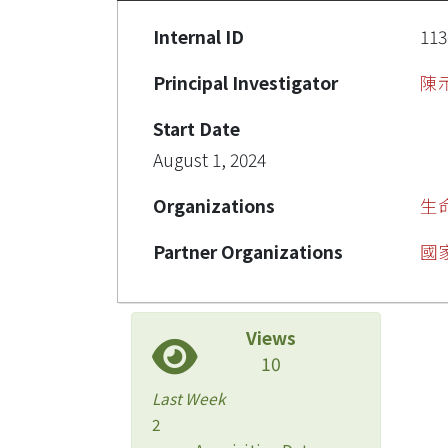
Internal ID
113
Principal Investigator
陳
Start Date
August 1, 2024
Organizations
生
Partner Organizations
國
Views
10
Last Week
2