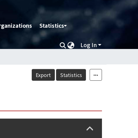
rganizations
Statistics
Log In
Export
Statistics