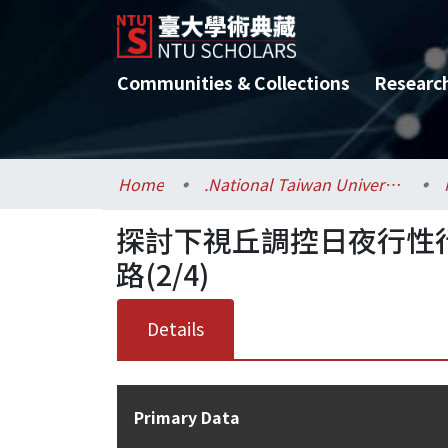
Communities & Collections
Researc
Home
.National Taiwan University / 國立臺灣大學
探討下視丘調控日夜行性
路(2/4)
Details
Primary Data