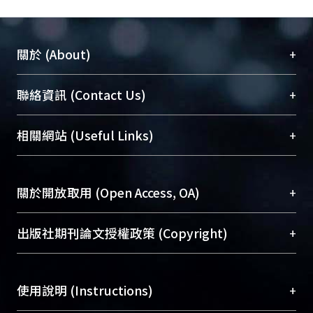
+
關於 (About)
臺大位居世界頂尖大學之列，為永久珍藏及向國際
+
聯絡資訊 (Contact Us)
展現本校豐碩的研究成果及學術能量，圖書館整合
機構典藏（NTUR）與學術庫（AH）不同功能平
總館學科館員
(Main Library)
+
相關網站 (Useful Links)
台，成為臺大學術典藏NTU scholars。期能整合研
醫學圖書館學科館員
(Medical Library)
究能量、促進交流合作、保存學術產出、推廣研究
社會科學院辜振甫紀念圖書館學科館員
(Social
成果。
Sciences Library)
+
關於開放取用 (Open Access, OA)
To permanently archive and promote researcher
profiles and scholarly works, Library integrates the
開放取用是從使用者角度提升資訊取用性的社會運
+
出版社期刊論文授權政策 (Copyright)
services of “NTU Repository” with “Academic
動，應用在學術研究上是透過將研究著作公開供使
Hub” to form NTU Scholars.
用者自由取閱，以促進學術傳播及因應期刊訂購費
請確認所上傳的全文是原創的內容，若該文件包
用逐年攀升。同時可加速研究發展、提升研究影響
+
使用說明 (Instructions)
含部分內容的版權非匯入者所有，或由第三方贊
力，NTU Scholars即為本校的開放取用典藏（OA
助與合作完成，請確認該版權所有者及第三方同