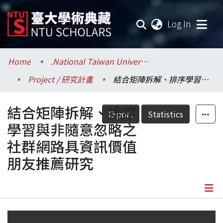
(current
Log In
Communities & Collections
Home
.National Taiwan University / 國立臺灣大學
Project / 研究計畫
結合矩陣拆解、排序學習與非隨意忽略之社群網路具資訊價值朋友推薦研究
Research Outputs
結合矩陣拆解、排序
Fundings & Projects
Export
Statistics
學習與非隨意忽略之
Researchers
社群網路具資訊價值
朋友推薦研究
Organizations
Statistics
Details