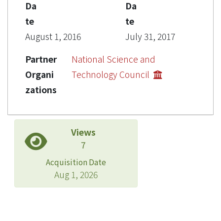
Da
Da
te
te
August 1, 2016
July 31, 2017
Partner
National Science and
Organi
Technology Council
zations
Views
7
Acquisition Date
Aug 1, 2026