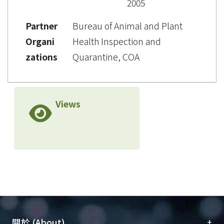
2005
Partner
Bureau of Animal and Plant
Organi
Health Inspection and
zations
Quarantine, COA
Views
+
關於 (About)