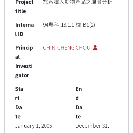
Project
旅客攜入動物產品之風險分析
title
Interna
94農科-13.1.1-檢-B1(2)
l ID
Princip
CHIN-CHENG CHOU
al
Investi
gator
Sta
En
rt
d
Da
Da
te
te
January 1, 2005
December 31,