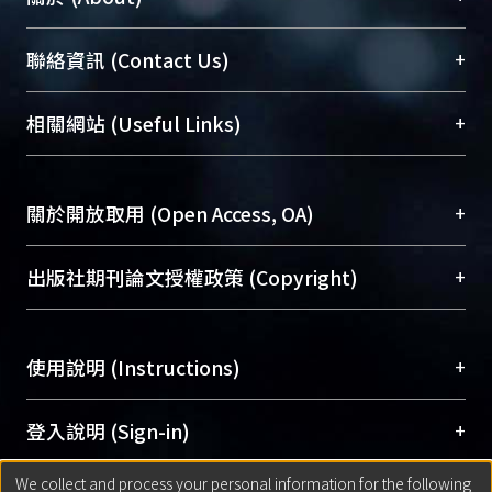
臺大位居世界頂尖大學之列，為永久珍藏及向國際
+
聯絡資訊 (Contact Us)
展現本校豐碩的研究成果及學術能量，圖書館整合
機構典藏（NTUR）與學術庫（AH）不同功能平
總館學科館員
(Main Library)
+
相關網站 (Useful Links)
台，成為臺大學術典藏NTU scholars。期能整合研
醫學圖書館學科館員
(Medical Library)
究能量、促進交流合作、保存學術產出、推廣研究
社會科學院辜振甫紀念圖書館學科館員
(Social
成果。
Sciences Library)
+
關於開放取用 (Open Access, OA)
To permanently archive and promote researcher
profiles and scholarly works, Library integrates the
開放取用是從使用者角度提升資訊取用性的社會運
+
出版社期刊論文授權政策 (Copyright)
services of “NTU Repository” with “Academic
動，應用在學術研究上是透過將研究著作公開供使
Hub” to form NTU Scholars.
用者自由取閱，以促進學術傳播及因應期刊訂購費
請確認所上傳的全文是原創的內容，若該文件包
用逐年攀升。同時可加速研究發展、提升研究影響
+
使用說明 (Instructions)
含部分內容的版權非匯入者所有，或由第三方贊
力，NTU Scholars即為本校的開放取用典藏（OA
助與合作完成，請確認該版權所有者及第三方同
Archive）平台。
（點選深入了解OA）
意提供此授權。
網站簡介
(Quickstart Guide)
+
登入說明 (Sign-in)
Please represent that the submission is your
使用手冊
(Instruction Manual)
original work, and that you have the right to
We collect and process your personal information for the following
線上預約服務
(Booking Service)