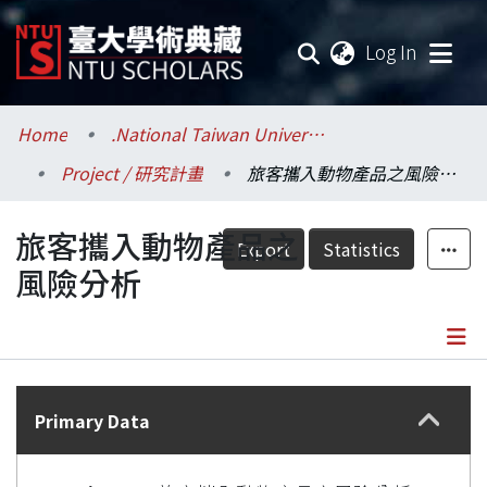
(current
Log In
Communities & Collections
Home
.National Taiwan University / 國立臺灣大學
Project / 研究計畫
旅客攜入動物產品之風險分析
Research Outputs
旅客攜入動物產品之
Fundings & Projects
Export
Statistics
風險分析
Researchers
Organizations
Details
Statistics
Primary Data