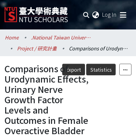
(current
Log In
Communities & Collections
Home
.National Taiwan University / 國立臺灣大學
Project / 研究計畫
Comparisons of Urodynamic Effects, Urinary Nerve Growth Factor Levels and Outcomes in Female Overactive Bladder Patients after 3-Month versus 6-Month Solifenacin Treatment---A Randomized Prospective Study = 比較膀胱過動症婦女接受3個月對照6個月抗毒蕈鹼藥物後尿路動力學效果、尿液神經成長因子濃度及治療效果---一種隨機前瞻性的研究
Research Outputs
Comparisons of
Fundings & Projects
Export
Statistics
Urodynamic Effects,
Researchers
Urinary Nerve
Growth Factor
Organizations
Levels and
Statistics
Outcomes in Female
Overactive Bladder