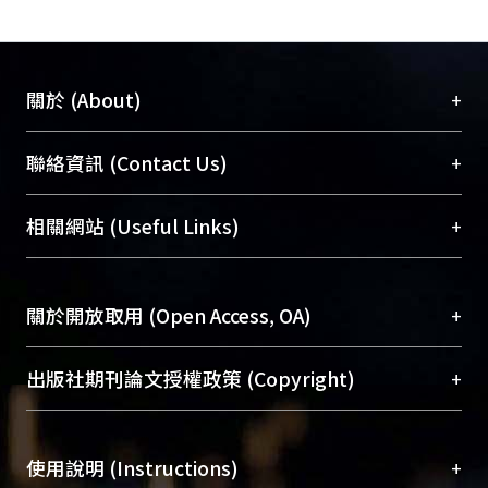
solifenacin 藥物 3 個月或 6 個月
兩組，比較治療前後下列之變
化，包括：尿路 動力學、二十
+
關於 (About)
分鐘護墊測漏試驗、尿液神經成
長因子濃度、三日膀胱日誌、中
臺大位居世界頂尖大學之列，為永久珍藏及向國際
+
聯絡資訊 (Contact Us)
文版 OABSS 問卷、中文版 UDI-
展現本校豐碩的研究成果及學術能量，圖書館整合
6 及 IIQ-7 問卷及中文版 King’s
機構典藏（NTUR）與學術庫（AH）不同功能平
Health 問卷。 預期成果： 300
總館學科館員
(Main Library)
+
相關網站 (Useful Links)
台，成為臺大學術典藏NTU scholars。期能整合研
例女性 OAB 患者，約有 23％在
醫學圖書館學科館員
(Medical Library)
究能量、促進交流合作、保存學術產出、推廣研究
治療後尿路動力學所見變為正
社會科學院辜振甫紀念圖書館學科館員
(Social
成果。
常，進一步分析可得 到與尿液
Sciences Library)
+
關於開放取用 (Open Access, OA)
神經成長因子濃度之關連性，以
To permanently archive and promote researcher
及治療期間 3個月或 6個月何者
profiles and scholarly works, Library integrates the
開放取用是從使用者角度提升資訊取用性的社會運
+
出版社期刊論文授權政策 (Copyright)
為最佳。又， 在治療停藥後追
services of “NTU Repository” with “Academic
動，應用在學術研究上是透過將研究著作公開供使
蹤期間有多少比率會發生復發，
Hub” to form NTU Scholars.
用者自由取閱，以促進學術傳播及因應期刊訂購費
請確認所上傳的全文是原創的內容，若該文件包
並進一步分析其危險因子。
用逐年攀升。同時可加速研究發展、提升研究影響
+
使用說明 (Instructions)
含部分內容的版權非匯入者所有，或由第三方贊