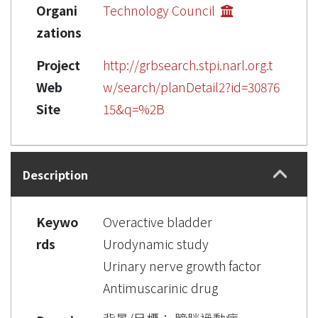
Organi
Technology Council
zations
Project
http://grbsearch.stpi.narl.org.t
Web
w/search/planDetail2?id=30876
Site
15&q=%2B
Description
Keywo
Overactive bladder
rds
Urodynamic study
Urinary nerve growth factor
Antimuscarinic drug