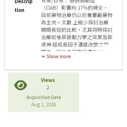
背景/目標： 膀胱過動症
Descrip
（OAB）影響約 17％的婦女，
tion
目前藥物治療仍以抗毒蕈鹼藥物
為主流。文獻 上極少探討治療
期間長短的比較，尤其同時探討
治療前後尿路動力學之效果及尿
液神 經成長因子濃度改變之相
關性。因此本研究目標為比較接
Show more
受抗毒蕈鹼藥物 3個月對照 6 個
月兩組，以電腦隨機性且前瞻性
分組，同時比較兩組間在治療前
Views
後其尿路動力學效 果及尿液神
2
經成長因子濃度變化之相關性，
並探討與 OAB 相關問卷及膀胱
Acquisition Date
日誌之變化。 病人及方法： 預
Aug 1, 2026
計於三年內在台大醫院婦產部收
集 300 例女性 OAB 案例，以隨
機前瞻性方法，分成 服用