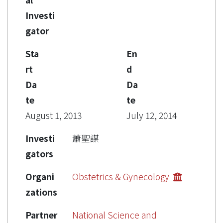
Investi
gator
Sta
En
rt
d
Da
Da
te
te
August 1, 2013
July 12, 2014
Investi
蕭聖謀
gators
Organi
Obstetrics & Gynecology
zations
Partner
National Science and