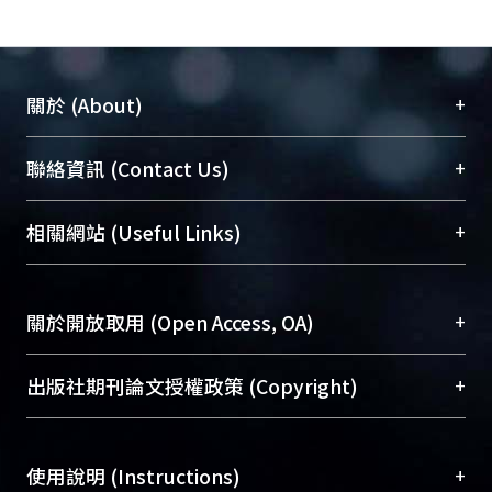
+
關於 (About)
臺大位居世界頂尖大學之列，為永久珍藏及向國際
+
聯絡資訊 (Contact Us)
展現本校豐碩的研究成果及學術能量，圖書館整合
機構典藏（NTUR）與學術庫（AH）不同功能平
總館學科館員
(Main Library)
+
相關網站 (Useful Links)
台，成為臺大學術典藏NTU scholars。期能整合研
醫學圖書館學科館員
(Medical Library)
究能量、促進交流合作、保存學術產出、推廣研究
社會科學院辜振甫紀念圖書館學科館員
(Social
成果。
Sciences Library)
+
關於開放取用 (Open Access, OA)
To permanently archive and promote researcher
profiles and scholarly works, Library integrates the
開放取用是從使用者角度提升資訊取用性的社會運
+
出版社期刊論文授權政策 (Copyright)
services of “NTU Repository” with “Academic
動，應用在學術研究上是透過將研究著作公開供使
Hub” to form NTU Scholars.
用者自由取閱，以促進學術傳播及因應期刊訂購費
請確認所上傳的全文是原創的內容，若該文件包
用逐年攀升。同時可加速研究發展、提升研究影響
+
使用說明 (Instructions)
含部分內容的版權非匯入者所有，或由第三方贊