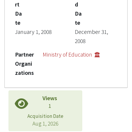
rt
d
Da
Da
te
te
January 1, 2008
December 31,
2008
Partner
Ministry of Education
Organi
zations
Views
1
Acquisition Date
Aug 1, 2026