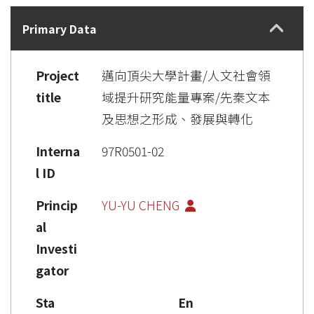
Details
Primary Data
Project
邁向頂尖大學計畫/人文社會領
title
域提升研究能量專案/先秦文本
及思想之形成、發展與轉化
Interna
97R0501-02
l ID
Princip
YU-YU CHENG
al
Investi
gator
Sta
En