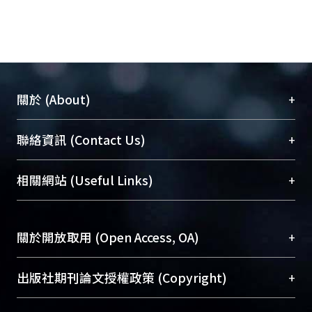
+
關於 (About)
臺大位居世界頂尖大學之列，為永久珍藏及向國際
+
聯絡資訊 (Contact Us)
展現本校豐碩的研究成果及學術能量，圖書館整合
機構典藏（NTUR）與學術庫（AH）不同功能平
總館學科館員
(Main Library)
+
相關網站 (Useful Links)
台，成為臺大學術典藏NTU scholars。期能整合研
醫學圖書館學科館員
(Medical Library)
究能量、促進交流合作、保存學術產出、推廣研究
社會科學院辜振甫紀念圖書館學科館員
(Social
成果。
Sciences Library)
+
關於開放取用 (Open Access, OA)
To permanently archive and promote researcher
profiles and scholarly works, Library integrates the
開放取用是從使用者角度提升資訊取用性的社會運
+
出版社期刊論文授權政策 (Copyright)
services of “NTU Repository” with “Academic
動，應用在學術研究上是透過將研究著作公開供使