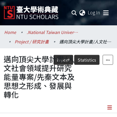
(current
Log In
Communities & Collections
Home
.National Taiwan University / 國立臺灣大學
Project / 研究計畫
邁向頂尖大學計畫/人文社會領域提升研究能量專案/先秦文本及思想之形成、發展與轉化
Research Outputs
邁向頂尖大學計畫/人
Fundings & Projects
Export
Statistics
文社會領域提升研究
Researchers
能量專案/先秦文本及
思想之形成、發展與
Organizations
轉化
Statistics