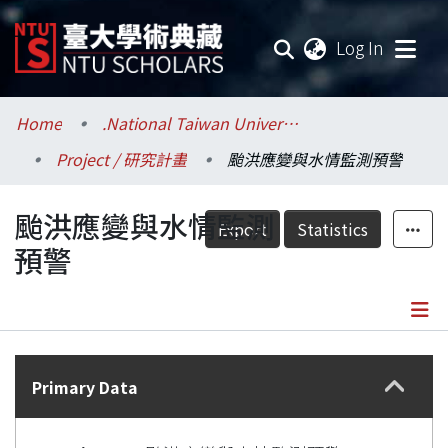
(current
Log In
Communities & Collections
Home
.National Taiwan University / 國立臺灣大學
Project / 研究計畫
颱洪應變與水情監測預警
Research Outputs
颱洪應變與水情監測
Fundings & Projects
Export
Statistics
預警
Researchers
Organizations
Details
Statistics
Primary Data