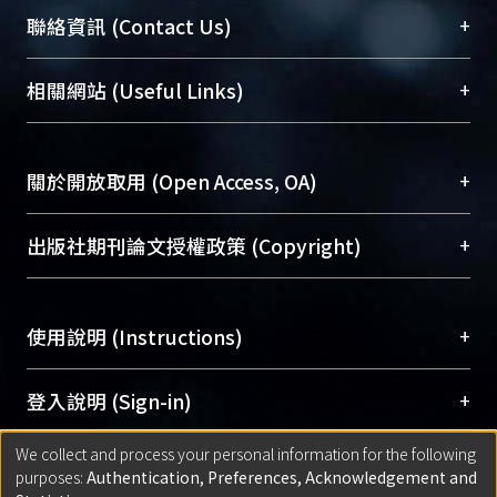
臺大位居世界頂尖大學之列，為永久珍藏及向國際
+
聯絡資訊 (Contact Us)
展現本校豐碩的研究成果及學術能量，圖書館整合
機構典藏（NTUR）與學術庫（AH）不同功能平
總館學科館員
(Main Library)
+
相關網站 (Useful Links)
台，成為臺大學術典藏NTU scholars。期能整合研
醫學圖書館學科館員
(Medical Library)
究能量、促進交流合作、保存學術產出、推廣研究
社會科學院辜振甫紀念圖書館學科館員
(Social
成果。
Sciences Library)
+
關於開放取用 (Open Access, OA)
To permanently archive and promote researcher
profiles and scholarly works, Library integrates the
開放取用是從使用者角度提升資訊取用性的社會運
+
出版社期刊論文授權政策 (Copyright)
services of “NTU Repository” with “Academic
動，應用在學術研究上是透過將研究著作公開供使
Hub” to form NTU Scholars.
用者自由取閱，以促進學術傳播及因應期刊訂購費
請確認所上傳的全文是原創的內容，若該文件包
用逐年攀升。同時可加速研究發展、提升研究影響
+
使用說明 (Instructions)
含部分內容的版權非匯入者所有，或由第三方贊
力，NTU Scholars即為本校的開放取用典藏（OA
助與合作完成，請確認該版權所有者及第三方同
Archive）平台。
（點選深入了解OA）
意提供此授權。
網站簡介
(Quickstart Guide)
+
登入說明 (Sign-in)
Please represent that the submission is your
使用手冊
(Instruction Manual)
original work, and that you have the right to
We collect and process your personal information for the following
線上預約服務
(Booking Service)
方案一：
臺灣大學計算機中心帳號登入
+
匯入著作 (Submission)
purposes:
Authentication, Preferences, Acknowledgement and
grant the rights to upload.
(With C&INC Email Account)