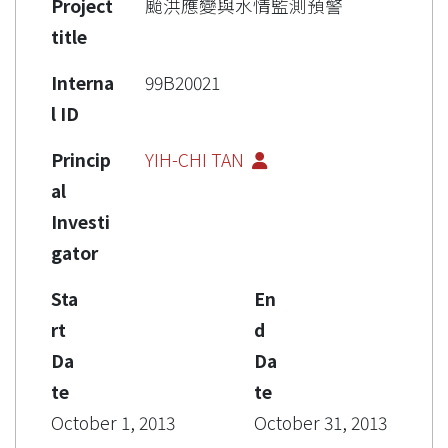
Project
颱洪應變與水情監測預警
title
Interna
99B20021
l ID
Princip
YIH-CHI TAN
al
Investi
gator
Sta
En
rt
d
Da
Da
te
te
October 1, 2013
October 31, 2013