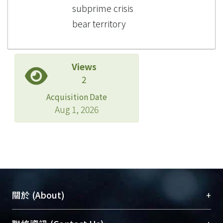
subprime crisis
bear territory
Views
2
Acquisition Date
Aug 1, 2026
+
關於 (About)