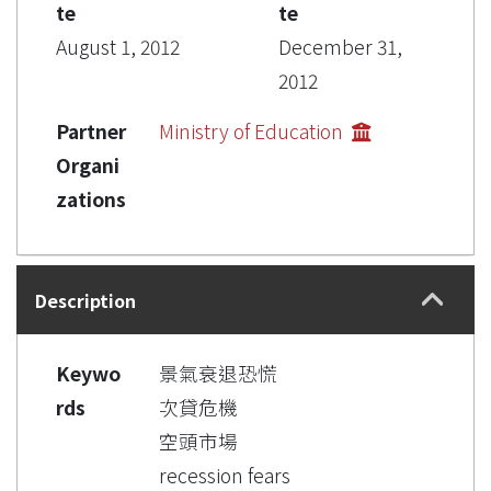
te
te
August 1, 2012
December 31,
2012
Partner
Ministry of Education
Organi
zations
Description
Keywo
景氣衰退恐慌
rds
次貸危機
空頭市場
recession fears