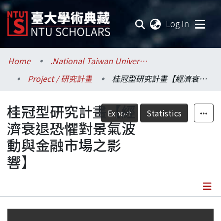
(current
Log In
Communities & Collections
Home
.National Taiwan University / 國立臺灣大學
Project / 研究計畫
桂冠型研究計畫【經濟衰退恐懼對景氣波動與金融市場之影響】
Research Outputs
桂冠型研究計畫【經
Fundings & Projects
Export
Statistics
濟衰退恐懼對景氣波
Researchers
動與金融市場之影
響】
Organizations
Statistics
Details