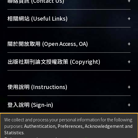
臺大位居世界頂尖大學之列，為永久珍藏及向國際
+
聯絡資訊 (Contact Us)
展現本校豐碩的研究成果及學術能量，圖書館整合
機構典藏（NTUR）與學術庫（AH）不同功能平
總館學科館員
(Main Library)
+
相關網站 (Useful Links)
台，成為臺大學術典藏NTU scholars。期能整合研
醫學圖書館學科館員
(Medical Library)
究能量、促進交流合作、保存學術產出、推廣研究
社會科學院辜振甫紀念圖書館學科館員
(Social
成果。
Sciences Library)
+
關於開放取用 (Open Access, OA)
To permanently archive and promote researcher
profiles and scholarly works, Library integrates the
開放取用是從使用者角度提升資訊取用性的社會運
+
出版社期刊論文授權政策 (Copyright)
services of “NTU Repository” with “Academic
動，應用在學術研究上是透過將研究著作公開供使
Hub” to form NTU Scholars.
用者自由取閱，以促進學術傳播及因應期刊訂購費
請確認所上傳的全文是原創的內容，若該文件包
用逐年攀升。同時可加速研究發展、提升研究影響
+
使用說明 (Instructions)
含部分內容的版權非匯入者所有，或由第三方贊
力，NTU Scholars即為本校的開放取用典藏（OA
助與合作完成，請確認該版權所有者及第三方同
Archive）平台。
（點選深入了解OA）
意提供此授權。
網站簡介
(Quickstart Guide)
+
登入說明 (Sign-in)
Please represent that the submission is your
使用手冊
(Instruction Manual)
original work, and that you have the right to
We collect and process your personal information for the following
線上預約服務
(Booking Service)
方案一：
臺灣大學計算機中心帳號登入
+
匯入著作 (Submission)
purposes:
Authentication, Preferences, Acknowledgement and
grant the rights to upload.
(With C&INC Email Account)
Statistics
.