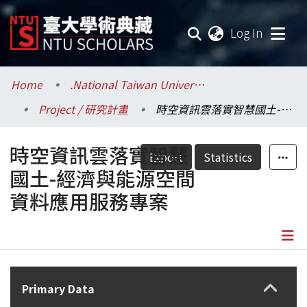
(current
Log In
Communities & Collections
Home
.National Taiwan University / 國立臺灣大學
Project / 研究計畫
時空資訊雲落實智慧國土-經濟與能源空間資料應用服務專案
Research Outputs
時空資訊雲落實智慧
Fundings & Projects
Export
Statistics
國土-經濟與能源空間
Researchers
資料應用服務專案
Organizations
Statistics
Details
Primary Data