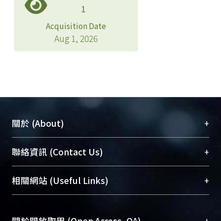
1
Acquisition Date
Aug 1, 2026
+
關於 (About)
臺大位居世界頂尖大學之列，為永久珍藏及向國際
+
聯絡資訊 (Contact Us)
展現本校豐碩的研究成果及學術能量，圖書館整合
機構典藏（NTUR）與學術庫（AH）不同功能平
總館學科館員
(Main Library)
+
相關網站 (Useful Links)
台，成為臺大學術典藏NTU scholars。期能整合研
醫學圖書館學科館員
(Medical Library)
究能量、促進交流合作、保存學術產出、推廣研究
社會科學院辜振甫紀念圖書館學科館員
(Social
成果。
Sciences Library)
+
關於開放取用 (Open Access, OA)