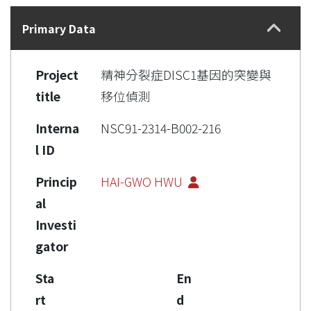
Details
Primary Data
Project
精神分裂症DISC1基因的突變與
title
移位偵測
Interna
NSC91-2314-B002-216
l ID
Princip
HAI-GWO HWU
al
Investi
gator
Sta
En
rt
d