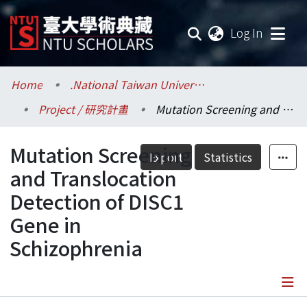
(current
Log In
Communities & Collections
Home
.National Taiwan University / 國立臺灣大學
Project / 研究計畫
Mutation Screening and Translocation Detection of DISC1 Gene in Schizophrenia
Research Outputs
Mutation Screening
Fundings & Projects
Export
Statistics
and Translocation
Researchers
Detection of DISC1
Gene in
Organizations
Schizophrenia
Statistics