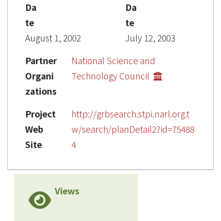
Da
Da
te
te
August 1, 2002
July 12, 2003
Partner
National Science and
Organi
Technology Council
zations
Project
http://grbsearch.stpi.narl.org.t
Web
w/search/planDetail2?id=75488
Site
4
Views