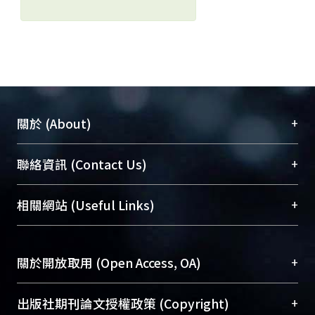
+
關於 (About)
臺大位居世界頂尖大學之列，為永久珍藏及向國際
+
聯絡資訊 (Contact Us)
展現本校豐碩的研究成果及學術能量，圖書館整合
機構典藏（NTUR）與學術庫（AH）不同功能平
總館學科館員
(Main Library)
+
相關網站 (Useful Links)
台，成為臺大學術典藏NTU scholars。期能整合研
醫學圖書館學科館員
(Medical Library)
究能量、促進交流合作、保存學術產出、推廣研究
社會科學院辜振甫紀念圖書館學科館員
(Social
成果。
Sciences Library)
+
關於開放取用 (Open Access, OA)
To permanently archive and promote researcher
profiles and scholarly works, Library integrates the
開放取用是從使用者角度提升資訊取用性的社會運
+
出版社期刊論文授權政策 (Copyright)