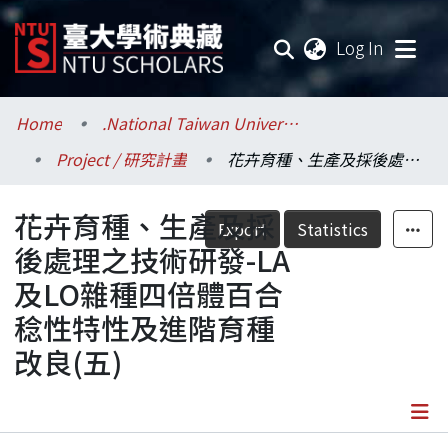
(current
Log In
Communities & Collections
Home
.National Taiwan University / 國立臺灣大學
Project / 研究計畫
花卉育種、生產及採後處理之技術研發-LA及LO雜種四倍體百合稔性特性及進階育種改良(五)
Research Outputs
花卉育種、生產及採
Fundings & Projects
Export
Statistics
後處理之技術研發-LA
Researchers
及LO雜種四倍體百合
稔性特性及進階育種
Organizations
改良(五)
Statistics