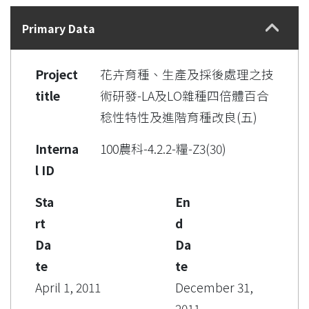
Details
Primary Data
Project
花卉育種、生產及採後處理之技
title
術研發-LA及LO雜種四倍體百合
稔性特性及進階育種改良(五)
Interna
100農科-4.2.2-糧-Z3(30)
l ID
Sta
En
rt
d
Da
Da
te
te
April 1, 2011
December 31,
2011