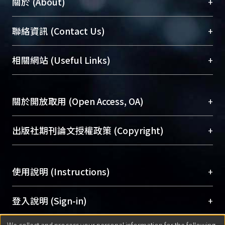
+
關於 (About)
臺大位居世界頂尖大學之列，為永久珍藏及向國際
+
聯絡資訊 (Contact Us)
展現本校豐碩的研究成果及學術能量，圖書館整合
機構典藏（NTUR）與學術庫（AH）不同功能平
總館學科館員
(Main Library)
+
相關網站 (Useful Links)
台，成為臺大學術典藏NTU scholars。期能整合研
醫學圖書館學科館員
(Medical Library)
究能量、促進交流合作、保存學術產出、推廣研究
社會科學院辜振甫紀念圖書館學科館員
(Social
成果。
Sciences Library)
+
關於開放取用 (Open Access, OA)
To permanently archive and promote researcher
profiles and scholarly works, Library integrates the
開放取用是從使用者角度提升資訊取用性的社會運
+
出版社期刊論文授權政策 (Copyright)
services of “NTU Repository” with “Academic
動，應用在學術研究上是透過將研究著作公開供使
Hub” to form NTU Scholars.
用者自由取閱，以促進學術傳播及因應期刊訂購費
請確認所上傳的全文是原創的內容，若該文件包
用逐年攀升。同時可加速研究發展、提升研究影響
+
使用說明 (Instructions)
含部分內容的版權非匯入者所有，或由第三方贊
力，NTU Scholars即為本校的開放取用典藏（OA
助與合作完成，請確認該版權所有者及第三方同
Archive）平台。
（點選深入了解OA）
意提供此授權。
網站簡介
(Quickstart Guide)
+
登入說明 (Sign-in)
Please represent that the submission is your
使用手冊
(Instruction Manual)
original work, and that you have the right to
We collect and process your personal information for the following