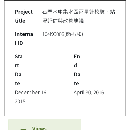
Project
石門水庫集水區雨量計校驗、站
title
況評估與改善建議
Interna
104KC006(簡振和)
l ID
Sta
En
rt
d
Da
Da
te
te
December 16,
April 30, 2016
2015
Views