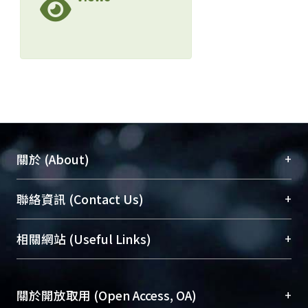
+
關於 (About)
臺大位居世界頂尖大學之列，為永久珍藏及向國際
+
聯絡資訊 (Contact Us)
展現本校豐碩的研究成果及學術能量，圖書館整合
機構典藏（NTUR）與學術庫（AH）不同功能平
總館學科館員
(Main Library)
+
相關網站 (Useful Links)
台，成為臺大學術典藏NTU scholars。期能整合研
醫學圖書館學科館員
(Medical Library)
究能量、促進交流合作、保存學術產出、推廣研究
社會科學院辜振甫紀念圖書館學科館員
(Social
成果。
Sciences Library)
+
關於開放取用 (Open Access, OA)