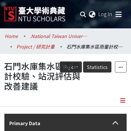
(current
Log In
Communities & Collections
Home
.National Taiwan University / 國立臺灣大學
Project / 研究計畫
石門水庫集水區雨量計校驗、站況評估與改善建議
Research Outputs
石門水庫集水區雨量
Fundings & Projects
Export
Statistics
計校驗、站況評估與
Researchers
改善建議
Organizations
Statistics
Details
Primary Data