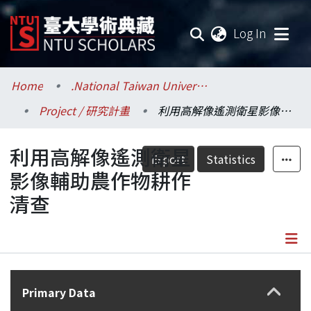
(current
Log In
Communities & Collections
Home
.National Taiwan University / 國立臺灣大學
Project / 研究計畫
利用高解像遙測衛星影像輔助農作物耕作清查
Research Outputs
利用高解像遙測衛星
Fundings & Projects
Export
Statistics
影像輔助農作物耕作
Researchers
清查
Organizations
Statistics
Details
Primary Data