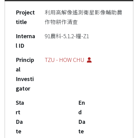
Project
利用高解像遙測衛星影像輔助農
title
作物耕作清查
Interna
91農科-5.1.2-糧-Z1
l ID
Princip
TZU - HOW CHU
al
Investi
gator
Sta
En
rt
d
Da
Da
te
te