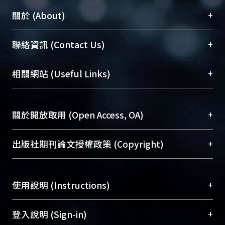
+
關於 (About)
臺大位居世界頂尖大學之列，為永久珍藏及向國際
+
聯絡資訊 (Contact Us)
展現本校豐碩的研究成果及學術能量，圖書館整合
機構典藏（NTUR）與學術庫（AH）不同功能平
總館學科館員
(Main Library)
+
相關網站 (Useful Links)
台，成為臺大學術典藏NTU scholars。期能整合研
醫學圖書館學科館員
(Medical Library)
究能量、促進交流合作、保存學術產出、推廣研究
社會科學院辜振甫紀念圖書館學科館員
(Social
成果。
Sciences Library)
+
關於開放取用 (Open Access, OA)
To permanently archive and promote researcher
profiles and scholarly works, Library integrates the
開放取用是從使用者角度提升資訊取用性的社會運
+
出版社期刊論文授權政策 (Copyright)
services of “NTU Repository” with “Academic
動，應用在學術研究上是透過將研究著作公開供使
Hub” to form NTU Scholars.
用者自由取閱，以促進學術傳播及因應期刊訂購費
請確認所上傳的全文是原創的內容，若該文件包
用逐年攀升。同時可加速研究發展、提升研究影響
+
使用說明 (Instructions)
含部分內容的版權非匯入者所有，或由第三方贊
力，NTU Scholars即為本校的開放取用典藏（OA
助與合作完成，請確認該版權所有者及第三方同
Archive）平台。
（點選深入了解OA）
意提供此授權。
網站簡介
(Quickstart Guide)
+
登入說明 (Sign-in)
Please represent that the submission is your