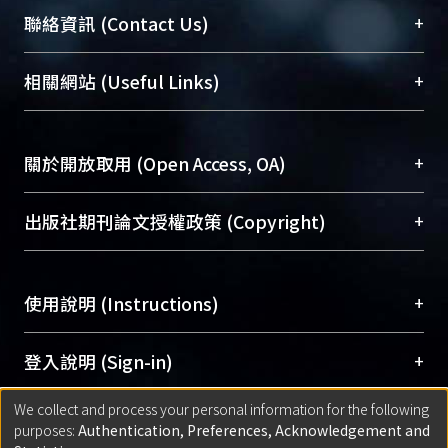
臺大位居世界頂尖大學之列，為永久珍藏及向國際
+
聯絡資訊 (Contact Us)
展現本校豐碩的研究成果及學術能量，圖書館整合
機構典藏（NTUR）與學術庫（AH）不同功能平
總館學科館員
(Main Library)
+
相關網站 (Useful Links)
台，成為臺大學術典藏NTU scholars。期能整合研
醫學圖書館學科館員
(Medical Library)
究能量、促進交流合作、保存學術產出、推廣研究
社會科學院辜振甫紀念圖書館學科館員
(Social
成果。
Sciences Library)
+
關於開放取用 (Open Access, OA)
To permanently archive and promote researcher
profiles and scholarly works, Library integrates the
開放取用是從使用者角度提升資訊取用性的社會運
+
出版社期刊論文授權政策 (Copyright)
services of “NTU Repository” with “Academic
動，應用在學術研究上是透過將研究著作公開供使
Hub” to form NTU Scholars.
用者自由取閱，以促進學術傳播及因應期刊訂購費
請確認所上傳的全文是原創的內容，若該文件包
用逐年攀升。同時可加速研究發展、提升研究影響
+
使用說明 (Instructions)
含部分內容的版權非匯入者所有，或由第三方贊
力，NTU Scholars即為本校的開放取用典藏（OA
助與合作完成，請確認該版權所有者及第三方同
Archive）平台。
（點選深入了解OA）
意提供此授權。
網站簡介
(Quickstart Guide)
+
登入說明 (Sign-in)
Please represent that the submission is your
使用手冊
(Instruction Manual)
original work, and that you have the right to
We collect and process your personal information for the following
線上預約服務
(Booking Service)
方案一：
臺灣大學計算機中心帳號登入
+
匯入著作 (Submission)
purposes:
Authentication, Preferences, Acknowledgement and
grant the rights to upload.
(With C&INC Email Account)