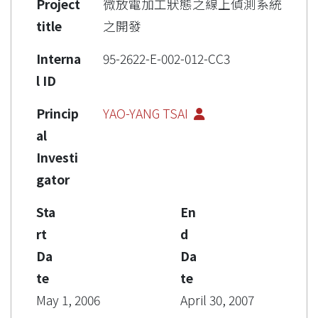
Project
微放電加工狀態之線上偵測系統
title
之開發
Interna
95-2622-E-002-012-CC3
l ID
Princip
YAO-YANG TSAI
al
Investi
gator
Sta
En
rt
d
Da
Da
te
te
May 1, 2006
April 30, 2007