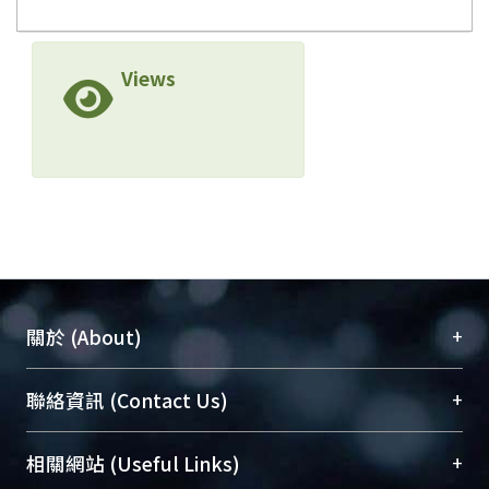
Views
+
關於 (About)
臺大位居世界頂尖大學之列，為永久珍藏及向國際
+
聯絡資訊 (Contact Us)
展現本校豐碩的研究成果及學術能量，圖書館整合
機構典藏（NTUR）與學術庫（AH）不同功能平
總館學科館員
(Main Library)
+
相關網站 (Useful Links)
台，成為臺大學術典藏NTU scholars。期能整合研