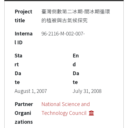
Project
臺灣倒數第二冰期-間冰期循環
title
的植被與古氣候探究
Interna
96-2116-M-002-007-
l ID
Sta
En
rt
d
Da
Da
te
te
August 1, 2007
July 31, 2008
Partner
National Science and
Organi
Technology Council
zations