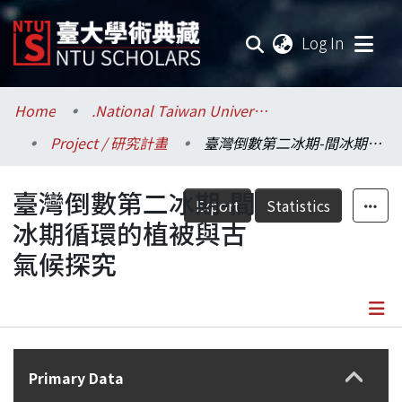
(current
Log In
Communities & Collections
Home
.National Taiwan University / 國立臺灣大學
Project / 研究計畫
臺灣倒數第二冰期-間冰期循環的植被與古氣候探究
Research Outputs
臺灣倒數第二冰期-間
Fundings & Projects
Export
Statistics
冰期循環的植被與古
Researchers
氣候探究
Organizations
Statistics
Details
Primary Data