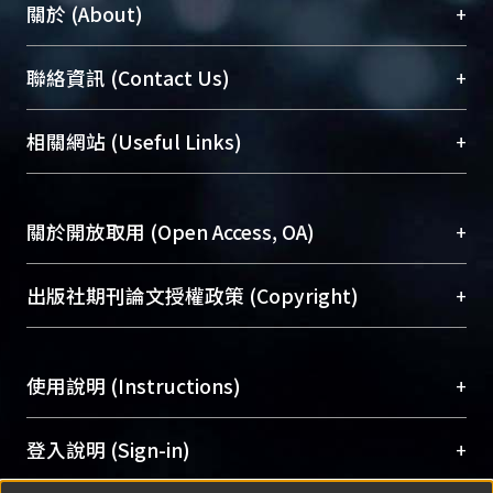
+
關於 (About)
臺大位居世界頂尖大學之列，為永久珍藏及向國際
+
聯絡資訊 (Contact Us)
展現本校豐碩的研究成果及學術能量，圖書館整合
機構典藏（NTUR）與學術庫（AH）不同功能平
總館學科館員
(Main Library)
+
相關網站 (Useful Links)
台，成為臺大學術典藏NTU scholars。期能整合研
醫學圖書館學科館員
(Medical Library)
究能量、促進交流合作、保存學術產出、推廣研究
社會科學院辜振甫紀念圖書館學科館員
(Social
成果。
Sciences Library)
+
關於開放取用 (Open Access, OA)
To permanently archive and promote researcher
profiles and scholarly works, Library integrates the
開放取用是從使用者角度提升資訊取用性的社會運
+
出版社期刊論文授權政策 (Copyright)
services of “NTU Repository” with “Academic
動，應用在學術研究上是透過將研究著作公開供使
Hub” to form NTU Scholars.
用者自由取閱，以促進學術傳播及因應期刊訂購費
請確認所上傳的全文是原創的內容，若該文件包
用逐年攀升。同時可加速研究發展、提升研究影響
+
使用說明 (Instructions)
含部分內容的版權非匯入者所有，或由第三方贊
力，NTU Scholars即為本校的開放取用典藏（OA
助與合作完成，請確認該版權所有者及第三方同
Archive）平台。
（點選深入了解OA）
意提供此授權。
網站簡介
(Quickstart Guide)
+
登入說明 (Sign-in)
Please represent that the submission is your
使用手冊
(Instruction Manual)