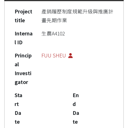
Project
產銷履歷制度規範升級與推廣計
title
畫先期作業
Interna
生農A4102
l ID
Princip
FUU SHEU
al
Investi
gator
Sta
En
rt
d
Da
Da
te
te