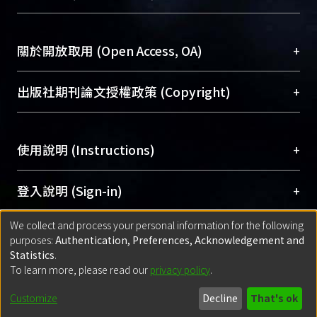
台，成為臺大學術典藏NTU scholars。期能整合研
醫學圖書館學科館員
(Medical Library)
究能量、促進交流合作、保存學術產出、推廣研究
社會科學院辜振甫紀念圖書館學科館員
(Social
成果。
Sciences Library)
+
關於開放取用 (Open Access, OA)
To permanently archive and promote researcher
profiles and scholarly works, Library integrates the
開放取用是從使用者角度提升資訊取用性的社會運
+
出版社期刊論文授權政策 (Copyright)
services of “NTU Repository” with “Academic
動，應用在學術研究上是透過將研究著作公開供使
Hub” to form NTU Scholars.
用者自由取閱，以促進學術傳播及因應期刊訂購費
請確認所上傳的全文是原創的內容，若該文件包
用逐年攀升。同時可加速研究發展、提升研究影響
+
使用說明 (Instructions)
含部分內容的版權非匯入者所有，或由第三方贊
力，NTU Scholars即為本校的開放取用典藏（OA
助與合作完成，請確認該版權所有者及第三方同
Archive）平台。
（點選深入了解OA）
意提供此授權。
網站簡介
(Quickstart Guide)
+
登入說明 (Sign-in)
Please represent that the submission is your
使用手冊
(Instruction Manual)
original work, and that you have the right to
We collect and process your personal information for the following
線上預約服務
(Booking Service)
方案一：
臺灣大學計算機中心帳號登入
+
匯入著作 (Submission)
purposes:
Authentication, Preferences, Acknowledgement and
grant the rights to upload.
(With C&INC Email Account)
Statistics
.
方案二：
ORCID帳號登入
(With ORCID)
To learn more, please read our
privacy policy
.
若欲上傳已出版的全文電子檔，可使用
Open
方案一：
定期更新ORCID者，以ID匯入
(Search
policy finder
網站查詢，以確認出版單位之版權
for identifier (ORCID))
Built with
DSpace-CRIS software
- Extension maintained and optimized
Customize
Decline
That's ok
政策。
方案二：
自行建檔
(Default mode Submission)
by