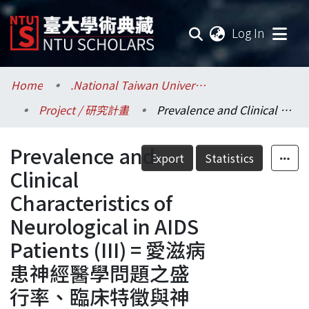
(current
Log In
Communities & Collections
Home
.National Taiwan University / 國立臺灣大學
Project / 研究計畫
Prevalence and Clinical Characteristics of Neurological in AIDS Patients (III) = 愛滋病患神經醫學問題之盛行率、臨床特徵與神經電生理檢查 (III)
Research Outputs
Prevalence and
Fundings & Projects
Export
Statistics
Clinical
Researchers
Characteristics of
Neurological in AIDS
Organizations
Patients (III) = 愛滋病
Statistics
患神經醫學問題之盛
行率、臨床特徵與神