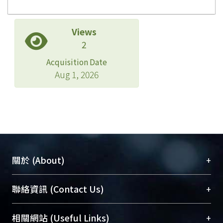
Views
2
Acquisition Date
Aug 1, 2026
+
關於 (About)
臺大位居世界頂尖大學之列，為永久珍藏及向國際
+
聯絡資訊 (Contact Us)
展現本校豐碩的研究成果及學術能量，圖書館整合
機構典藏（NTUR）與學術庫（AH）不同功能平
總館學科館員
(Main Library)
+
相關網站 (Useful Links)