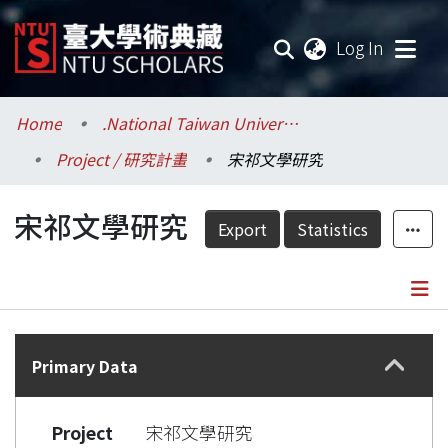
(current
Log In
Communities & Collections
Home
.National Taiwan University / 國立臺灣大學
Project / 研究計畫
宋祁文學研究
Research Outputs
宋祁文學研究
Fundings & Projects
Export
Statistics
Researchers
Organizations
Details
Statistics
Primary Data
Project
宋祁文學研究