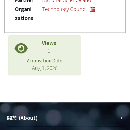
Organi
Technology Council
zations
Views
1
Acquisition Date
Aug 1, 2026
+
關於 (About)