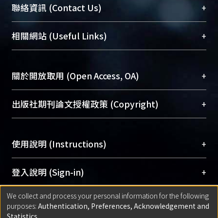
臺大位居世界頂尖大學之列，為永久珍藏及向國際
+
聯絡資訊 (Contact Us)
展現本校豐碩的研究成果及學術能量，圖書館整合
機構典藏（NTUR）與學術庫（AH）不同功能平
總館學科館員
(Main Library)
+
相關網站 (Useful Links)
台，成為臺大學術典藏NTU scholars。期能整合研
醫學圖書館學科館員
(Medical Library)
究能量、促進交流合作、保存學術產出、推廣研究
社會科學院辜振甫紀念圖書館學科館員
(Social
成果。
Sciences Library)
+
關於開放取用 (Open Access, OA)
To permanently archive and promote researcher
profiles and scholarly works, Library integrates the
開放取用是從使用者角度提升資訊取用性的社會運
+
出版社期刊論文授權政策 (Copyright)
services of “NTU Repository” with “Academic
動，應用在學術研究上是透過將研究著作公開供使
Hub” to form NTU Scholars.
用者自由取閱，以促進學術傳播及因應期刊訂購費
請確認所上傳的全文是原創的內容，若該文件包
用逐年攀升。同時可加速研究發展、提升研究影響
+
使用說明 (Instructions)
含部分內容的版權非匯入者所有，或由第三方贊
力，NTU Scholars即為本校的開放取用典藏（OA
助與合作完成，請確認該版權所有者及第三方同
Archive）平台。
（點選深入了解OA）
意提供此授權。
網站簡介
(Quickstart Guide)
+
登入說明 (Sign-in)
Please represent that the submission is your
使用手冊
(Instruction Manual)
original work, and that you have the right to
We collect and process your personal information for the following
線上預約服務
(Booking Service)
方案一：
臺灣大學計算機中心帳號登入
+
匯入著作 (Submission)
purposes:
Authentication, Preferences, Acknowledgement and
grant the rights to upload.
(With C&INC Email Account)
Statistics
.