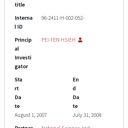
title
Interna
96-2411-H-002-052-
l ID
Princip
PEI-FEN HSIEH
al
Investi
gator
Sta
En
rt
d
Da
Da
te
te
August 1, 2007
July 31, 2008
Partner
National Science and