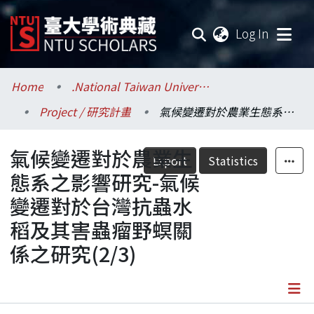
(current
Log In
Communities & Collections
Home
.National Taiwan University / 國立臺灣大學
Project / 研究計畫
氣候變遷對於農業生態系之影響研究-氣候變遷對於台灣抗蟲水稻及其害蟲瘤野螟關係之研究(2/3)
Research Outputs
氣候變遷對於農業生
Fundings & Projects
Export
Statistics
態系之影響研究-氣候
Researchers
變遷對於台灣抗蟲水
稻及其害蟲瘤野螟關
Organizations
係之研究(2/3)
Statistics