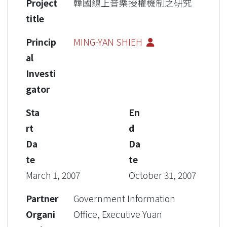
Project
韓國線上音樂授權機制之研究
title
Princip
MING-YAN SHIEH
al
Investi
gator
Sta
En
rt
d
Da
Da
te
te
March 1, 2007
October 31, 2007
Partner
Government Information
Organi
Office, Executive Yuan