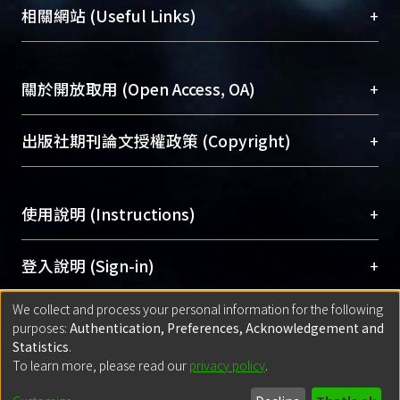
機構典藏（NTUR）與學術庫（AH）不同功能平
總館學科館員
(Main Library)
+
相關網站 (Useful Links)
台，成為臺大學術典藏NTU scholars。期能整合研
醫學圖書館學科館員
(Medical Library)
究能量、促進交流合作、保存學術產出、推廣研究
社會科學院辜振甫紀念圖書館學科館員
(Social
成果。
Sciences Library)
+
關於開放取用 (Open Access, OA)
To permanently archive and promote researcher
profiles and scholarly works, Library integrates the
開放取用是從使用者角度提升資訊取用性的社會運
+
出版社期刊論文授權政策 (Copyright)
services of “NTU Repository” with “Academic
動，應用在學術研究上是透過將研究著作公開供使
Hub” to form NTU Scholars.
用者自由取閱，以促進學術傳播及因應期刊訂購費
請確認所上傳的全文是原創的內容，若該文件包
用逐年攀升。同時可加速研究發展、提升研究影響
+
使用說明 (Instructions)
含部分內容的版權非匯入者所有，或由第三方贊
力，NTU Scholars即為本校的開放取用典藏（OA
助與合作完成，請確認該版權所有者及第三方同
Archive）平台。
（點選深入了解OA）
意提供此授權。
網站簡介
(Quickstart Guide)
+
登入說明 (Sign-in)
Please represent that the submission is your
使用手冊
(Instruction Manual)
original work, and that you have the right to
We collect and process your personal information for the following
線上預約服務
(Booking Service)
方案一：
臺灣大學計算機中心帳號登入
+
匯入著作 (Submission)
purposes:
Authentication, Preferences, Acknowledgement and
grant the rights to upload.
(With C&INC Email Account)
Statistics
.
方案二：
ORCID帳號登入
(With ORCID)
To learn more, please read our
privacy policy
.
若欲上傳已出版的全文電子檔，可使用
Open
方案一：
定期更新ORCID者，以ID匯入
(Search
policy finder
網站查詢，以確認出版單位之版權
for identifier (ORCID))
Built with
DSpace-CRIS software
- Extension maintained and optimized