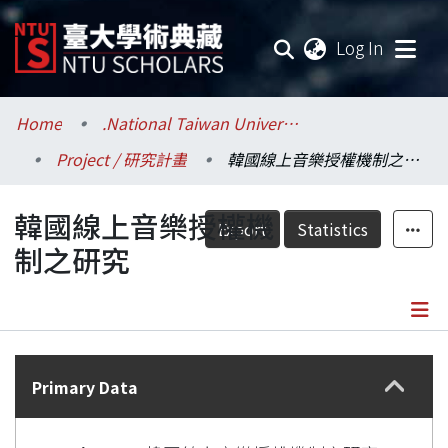
(current
Log In
Communities & Collections
Home
.National Taiwan University / 國立臺灣大學
Project / 研究計畫
韓國線上音樂授權機制之研究
Research Outputs
韓國線上音樂授權機
Fundings & Projects
Export
Statistics
制之研究
Researchers
Organizations
Details
Statistics
Primary Data