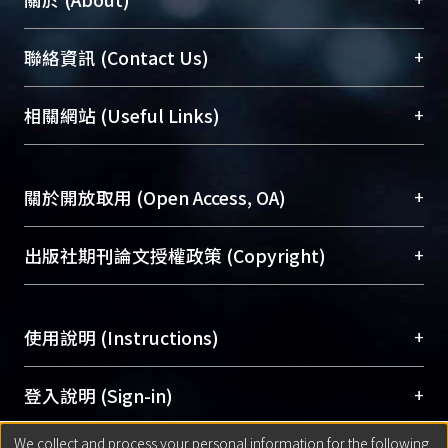
臺大位居世界頂尖大學之列，為永久珍藏及向國際
+
聯絡資訊 (Contact Us)
展現本校豐碩的研究成果及學術能量，圖書館整合
機構典藏（NTUR）與學術庫（AH）不同功能平
總館學科館員
(Main Library)
+
相關網站 (Useful Links)
台，成為臺大學術典藏NTU scholars。期能整合研
醫學圖書館學科館員
(Medical Library)
究能量、促進交流合作、保存學術產出、推廣研究
社會科學院辜振甫紀念圖書館學科館員
(Social
成果。
Sciences Library)
+
關於開放取用 (Open Access, OA)
To permanently archive and promote researcher
profiles and scholarly works, Library integrates the
開放取用是從使用者角度提升資訊取用性的社會運
+
出版社期刊論文授權政策 (Copyright)
services of “NTU Repository” with “Academic
動，應用在學術研究上是透過將研究著作公開供使
Hub” to form NTU Scholars.
用者自由取閱，以促進學術傳播及因應期刊訂購費
請確認所上傳的全文是原創的內容，若該文件包
用逐年攀升。同時可加速研究發展、提升研究影響
+
使用說明 (Instructions)
含部分內容的版權非匯入者所有，或由第三方贊
力，NTU Scholars即為本校的開放取用典藏（OA
助與合作完成，請確認該版權所有者及第三方同
Archive）平台。
（點選深入了解OA）
意提供此授權。
網站簡介
(Quickstart Guide)
+
登入說明 (Sign-in)
Please represent that the submission is your
使用手冊
(Instruction Manual)
original work, and that you have the right to
We collect and process your personal information for the following
線上預約服務
(Booking Service)