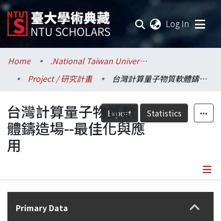
(current
Log In
Communities & Collections
Home
.National Taiwan University / 國立臺灣大學
Project / 研究計畫
台灣計算量子物質軟體鑄造場--最佳化與應用
Research Outputs
台灣計算量子物質軟
Fundings & Projects
Export
Statistics
體鑄造場--最佳化與應
Researchers
用
Organizations
Statistics
Details
Primary Data