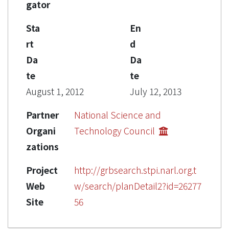
gator
Sta
En
rt
d
Da
Da
te
te
August 1, 2012
July 12, 2013
Partner
National Science and
Organi
Technology Council
zations
Project
http://grbsearch.stpi.narl.org.t
Web
w/search/planDetail2?id=26277
Site
56