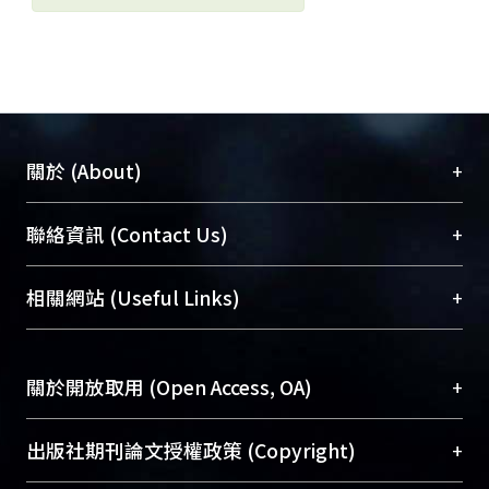
+
關於 (About)
臺大位居世界頂尖大學之列，為永久珍藏及向國際
+
聯絡資訊 (Contact Us)
展現本校豐碩的研究成果及學術能量，圖書館整合
機構典藏（NTUR）與學術庫（AH）不同功能平
總館學科館員
(Main Library)
+
相關網站 (Useful Links)
台，成為臺大學術典藏NTU scholars。期能整合研
醫學圖書館學科館員
(Medical Library)
究能量、促進交流合作、保存學術產出、推廣研究
社會科學院辜振甫紀念圖書館學科館員
(Social
成果。
Sciences Library)
+
關於開放取用 (Open Access, OA)
To permanently archive and promote researcher
profiles and scholarly works, Library integrates the
開放取用是從使用者角度提升資訊取用性的社會運
+
出版社期刊論文授權政策 (Copyright)
services of “NTU Repository” with “Academic
動，應用在學術研究上是透過將研究著作公開供使