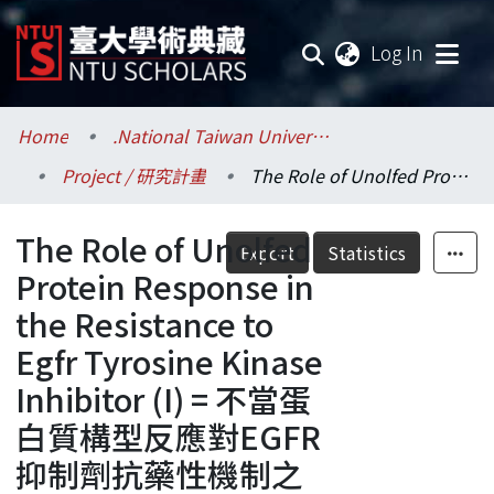
(current
Log In
Communities & Collections
Home
.National Taiwan University / 國立臺灣大學
Project / 研究計畫
The Role of Unolfed Protein Response in the Resistance to Egfr Tyrosine Kinase Inhibitor (I) = 不當蛋白質構型反應對EGFR抑制劑抗藥性機制之研究 (I)
Research Outputs
The Role of Unolfed
Fundings & Projects
Export
Statistics
Protein Response in
Researchers
the Resistance to
Egfr Tyrosine Kinase
Organizations
Inhibitor (I) = 不當蛋
Statistics
白質構型反應對EGFR
抑制劑抗藥性機制之