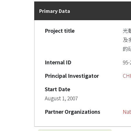
Primary Data
Project title
光
及
的
Internal ID
95-
Principal Investigator
CH
Start Date
August 1, 2007
Partner Organizations
Nat