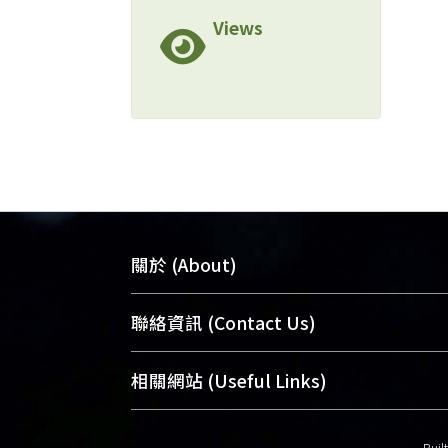
Views
關於 (About)
臺大位居世界頂尖大學之列，為永久珍
聯絡資訊 (Contact Us)
及向國際展現本校豐碩的研究成果及學
能量，圖書館整合機構典藏（NTUR）
總館學科館員
(Main Library)
相關網站 (Useful Links)
術庫（AH）不同功能平台，成為臺大學
醫學圖書館學科館員
(Medical Library)
典藏NTU scholars。期能整合研究能量
社會科學院辜振甫紀念圖書館學科館員
Buil