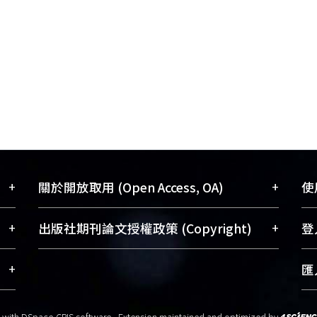
+
+
關於開放取用 (Open Access, OA)
使用
藏
開放取用是從使用者角度提升資訊取用性
+
+
出版社期刊論文授權政策 (Copyright)
登入
術
的社會運動，應用在學術研究上是透過將
與學
研究著作公開供使用者自由取閱，以促進
請確認所上傳的全文是原創的內容，若
+
匯入
術
學術傳播及因應期刊訂購費用逐年攀升。
該文件包含部分內容的版權非匯入者所
、
同時可加速研究發展、提升研究影響力，
有，或由第三方贊助與合作完成，請確
t with
DSpace-CRIS software
- Extension maintained and optimized by