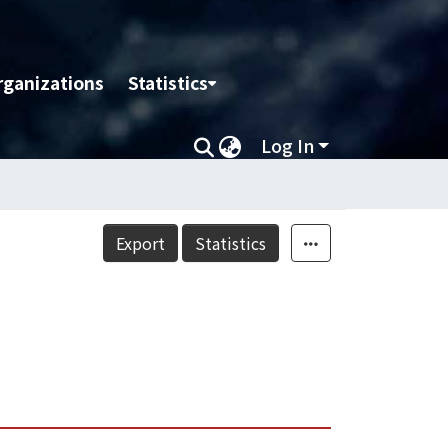
rganizations
Statistics
Log In
Export
Statistics