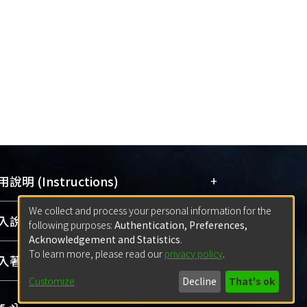
+
說明 (Instructions)
We collect and process your personal information for the
網站簡介
(Quickstart Guide)
+
說明 (Sign-in)
following purposes:
Authentication, Preferences,
使用手冊
(Instruction Manual)
Acknowledgement and Statistics
.
To learn more, please read our
privacy policy
.
線上預約服務
(Booking Service)
方案一：
臺灣大學計算機中心帳號登入
+
著作 (Submission)
(With C&INC Email Account)
Customize
Decline
That's ok
方案二：
ORCID帳號登入
(With ORCID)
方案一：
定期更新ORCID者，以ID匯入