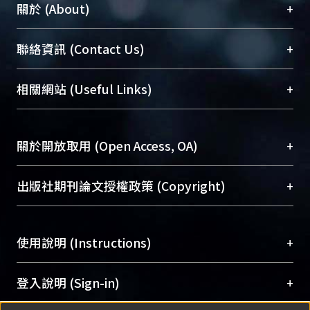
+
關於 (About)
臺大位居世界頂尖大學之列，為永久珍藏及向國際
+
聯絡資訊 (Contact Us)
展現本校豐碩的研究成果及學術能量，圖書館整合
機構典藏（NTUR）與學術庫（AH）不同功能平
總館學科館員
(Main Library)
+
相關網站 (Useful Links)
台，成為臺大學術典藏NTU scholars。期能整合研
醫學圖書館學科館員
(Medical Library)
究能量、促進交流合作、保存學術產出、推廣研究
社會科學院辜振甫紀念圖書館學科館員
(Social
成果。
Sciences Library)
+
關於開放取用 (Open Access, OA)
To permanently archive and promote researcher
profiles and scholarly works, Library integrates the
開放取用是從使用者角度提升資訊取用性的社會運
+
出版社期刊論文授權政策 (Copyright)
services of “NTU Repository” with “Academic
動，應用在學術研究上是透過將研究著作公開供使
Hub” to form NTU Scholars.
用者自由取閱，以促進學術傳播及因應期刊訂購費
請確認所上傳的全文是原創的內容，若該文件包
用逐年攀升。同時可加速研究發展、提升研究影響
+
使用說明 (Instructions)
含部分內容的版權非匯入者所有，或由第三方贊
力，NTU Scholars即為本校的開放取用典藏（OA
助與合作完成，請確認該版權所有者及第三方同
Archive）平台。
（點選深入了解OA）
意提供此授權。
網站簡介
(Quickstart Guide)
+
登入說明 (Sign-in)
Please represent that the submission is your
使用手冊
(Instruction Manual)