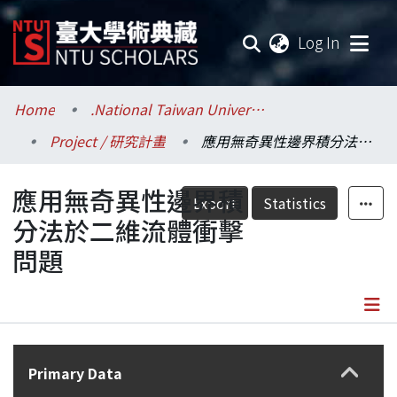
(current
Log In
Communities & Collections
Home
.National Taiwan University / 國立臺灣大學
Project / 研究計畫
應用無奇異性邊界積分法於二維流體衝擊問題
Research Outputs
應用無奇異性邊界積
Fundings & Projects
Export
Statistics
分法於二維流體衝擊
Researchers
問題
Organizations
Statistics
Details
Primary Data