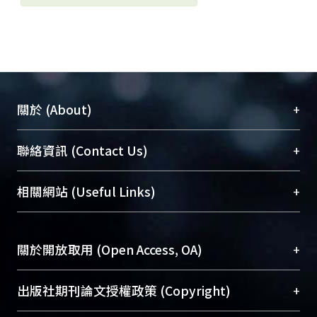
+
關於 (About)
臺大位居世界頂尖大學之列，為永久珍藏及向國際
+
聯絡資訊 (Contact Us)
展現本校豐碩的研究成果及學術能量，圖書館整合
機構典藏（NTUR）與學術庫（AH）不同功能平
總館學科館員
(Main Library)
+
相關網站 (Useful Links)
台，成為臺大學術典藏NTU scholars。期能整合研
醫學圖書館學科館員
(Medical Library)
究能量、促進交流合作、保存學術產出、推廣研究
社會科學院辜振甫紀念圖書館學科館員
(Social
成果。
Sciences Library)
+
關於開放取用 (Open Access, OA)
To permanently archive and promote researcher
profiles and scholarly works, Library integrates the
開放取用是從使用者角度提升資訊取用性的社會運
+
出版社期刊論文授權政策 (Copyright)
services of “NTU Repository” with “Academic
動，應用在學術研究上是透過將研究著作公開供使