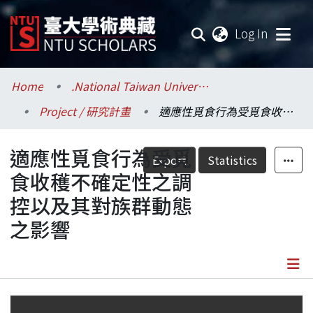
(current
Log In
Communities & Collections
Home
.National Taiwan University / 國立臺灣大學
Project / 研究計畫
適應性覓食行為受覓食收穫不確定性之調控以及其對族群動態之影響
Research Outputs
適應性覓食行為受覓
Fundings & Projects
Export
Statistics
食收穫不確定性之調
Researchers
控以及其對族群動態
之影響
Organizations
Statistics
Details