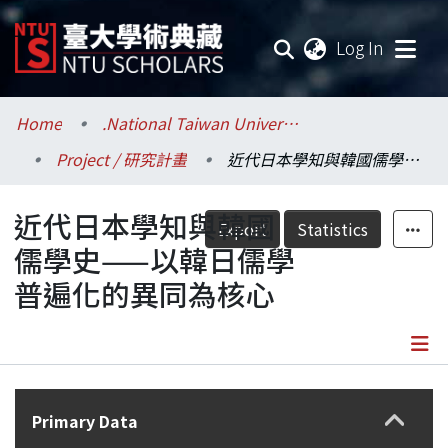
(current
Log In
Communities & Collections
Home
.National Taiwan University / 國立臺灣大學
Project / 研究計畫
近代日本學知與韓國儒學史——以韓日儒學普遍化的異同為核心
Research Outputs
近代日本學知與韓國
Fundings & Projects
Export
Statistics
儒學史——以韓日儒學
Researchers
普遍化的異同為核心
Organizations
Statistics
Details
Primary Data