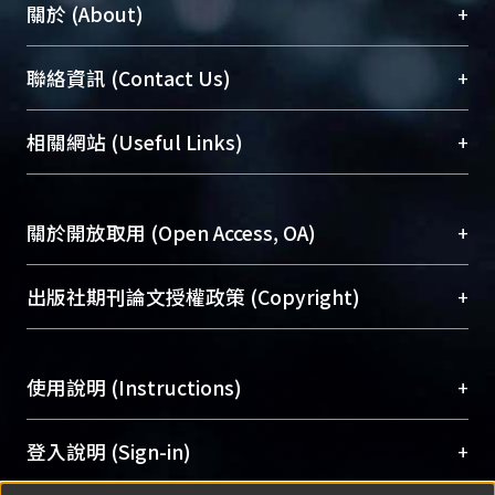
+
關於 (About)
臺大位居世界頂尖大學之列，為永久珍藏及向國際
+
聯絡資訊 (Contact Us)
展現本校豐碩的研究成果及學術能量，圖書館整合
機構典藏（NTUR）與學術庫（AH）不同功能平
總館學科館員
(Main Library)
+
相關網站 (Useful Links)
台，成為臺大學術典藏NTU scholars。期能整合研
醫學圖書館學科館員
(Medical Library)
究能量、促進交流合作、保存學術產出、推廣研究
社會科學院辜振甫紀念圖書館學科館員
(Social
成果。
Sciences Library)
+
關於開放取用 (Open Access, OA)
To permanently archive and promote researcher
profiles and scholarly works, Library integrates the
開放取用是從使用者角度提升資訊取用性的社會運
+
出版社期刊論文授權政策 (Copyright)
services of “NTU Repository” with “Academic
動，應用在學術研究上是透過將研究著作公開供使
Hub” to form NTU Scholars.
用者自由取閱，以促進學術傳播及因應期刊訂購費
請確認所上傳的全文是原創的內容，若該文件包
用逐年攀升。同時可加速研究發展、提升研究影響
+
使用說明 (Instructions)
含部分內容的版權非匯入者所有，或由第三方贊
力，NTU Scholars即為本校的開放取用典藏（OA
助與合作完成，請確認該版權所有者及第三方同
Archive）平台。
（點選深入了解OA）
意提供此授權。
網站簡介
(Quickstart Guide)
+
登入說明 (Sign-in)
Please represent that the submission is your
使用手冊
(Instruction Manual)