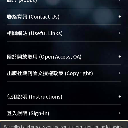
臺大位居世界頂尖大學之列，為永久珍藏及向國際
+
聯絡資訊 (Contact Us)
展現本校豐碩的研究成果及學術能量，圖書館整合
機構典藏（NTUR）與學術庫（AH）不同功能平
總館學科館員
(Main Library)
+
相關網站 (Useful Links)
台，成為臺大學術典藏NTU scholars。期能整合研
醫學圖書館學科館員
(Medical Library)
究能量、促進交流合作、保存學術產出、推廣研究
社會科學院辜振甫紀念圖書館學科館員
(Social
成果。
Sciences Library)
+
關於開放取用 (Open Access, OA)
To permanently archive and promote researcher
profiles and scholarly works, Library integrates the
開放取用是從使用者角度提升資訊取用性的社會運
+
出版社期刊論文授權政策 (Copyright)
services of “NTU Repository” with “Academic
動，應用在學術研究上是透過將研究著作公開供使
Hub” to form NTU Scholars.
用者自由取閱，以促進學術傳播及因應期刊訂購費
請確認所上傳的全文是原創的內容，若該文件包
用逐年攀升。同時可加速研究發展、提升研究影響
+
使用說明 (Instructions)
含部分內容的版權非匯入者所有，或由第三方贊
力，NTU Scholars即為本校的開放取用典藏（OA
助與合作完成，請確認該版權所有者及第三方同
Archive）平台。
（點選深入了解OA）
意提供此授權。
網站簡介
(Quickstart Guide)
+
登入說明 (Sign-in)
Please represent that the submission is your
使用手冊
(Instruction Manual)
original work, and that you have the right to
We collect and process your personal information for the following
線上預約服務
(Booking Service)