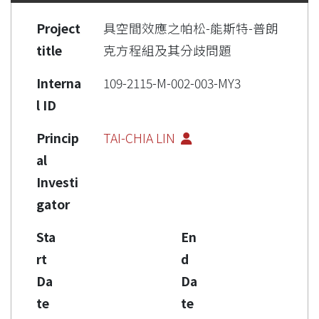
Project
具空間效應之帕松-能斯特-普朗
title
克方程組及其分歧問題
Interna
109-2115-M-002-003-MY3
l ID
Princip
TAI-CHIA LIN
al
Investi
gator
Sta
En
rt
d
Da
Da
te
te