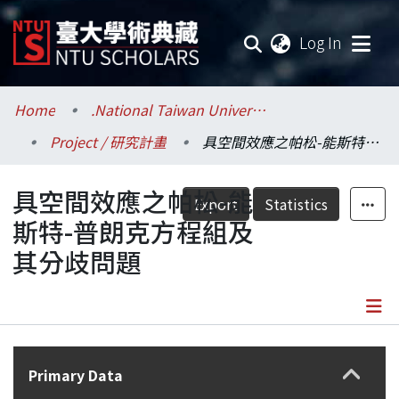
(current
Log In
Communities & Collections
Home
.National Taiwan University / 國立臺灣大學
Project / 研究計畫
具空間效應之帕松-能斯特-普朗克方程組及其分歧問題
Research Outputs
具空間效應之帕松-能
Fundings & Projects
Export
Statistics
斯特-普朗克方程組及
Researchers
其分歧問題
Organizations
Statistics
Details
Primary Data