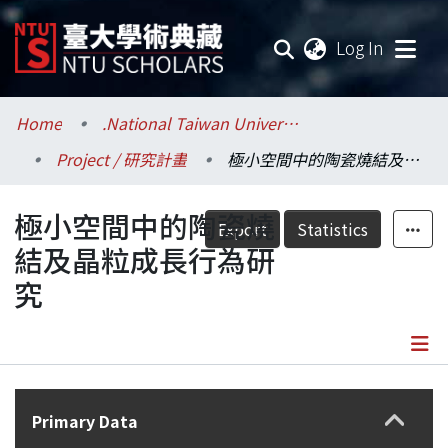
(current
Log In
Communities & Collections
Home
.National Taiwan University / 國立臺灣大學
Project / 研究計畫
極小空間中的陶瓷燒結及晶粒成長行為研究
Research Outputs
極小空間中的陶瓷燒
Fundings & Projects
Export
Statistics
結及晶粒成長行為研
Researchers
究
Organizations
Statistics
Details
Primary Data