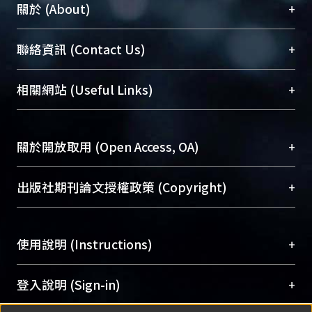
+
關於 (About)
臺大位居世界頂尖大學之列，為永久珍藏及向國際
+
聯絡資訊 (Contact Us)
展現本校豐碩的研究成果及學術能量，圖書館整合
機構典藏（NTUR）與學術庫（AH）不同功能平
總館學科館員
(Main Library)
+
相關網站 (Useful Links)
台，成為臺大學術典藏NTU scholars。期能整合研
醫學圖書館學科館員
(Medical Library)
究能量、促進交流合作、保存學術產出、推廣研究
社會科學院辜振甫紀念圖書館學科館員
(Social
成果。
Sciences Library)
+
關於開放取用 (Open Access, OA)
To permanently archive and promote researcher
profiles and scholarly works, Library integrates the
開放取用是從使用者角度提升資訊取用性的社會運
+
出版社期刊論文授權政策 (Copyright)
services of “NTU Repository” with “Academic
動，應用在學術研究上是透過將研究著作公開供使
Hub” to form NTU Scholars.
用者自由取閱，以促進學術傳播及因應期刊訂購費
請確認所上傳的全文是原創的內容，若該文件包
用逐年攀升。同時可加速研究發展、提升研究影響
+
使用說明 (Instructions)
含部分內容的版權非匯入者所有，或由第三方贊
力，NTU Scholars即為本校的開放取用典藏（OA
助與合作完成，請確認該版權所有者及第三方同
Archive）平台。
（點選深入了解OA）
意提供此授權。
網站簡介
(Quickstart Guide)
+
登入說明 (Sign-in)
Please represent that the submission is your
使用手冊
(Instruction Manual)