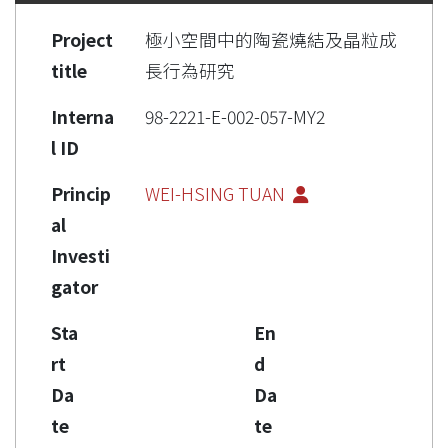
Project
極小空間中的陶瓷燒結及晶粒成
title
長行為研究
Interna
98-2221-E-002-057-MY2
l ID
Princip
WEI-HSING TUAN
al
Investi
gator
Sta
En
rt
d
Da
Da
te
te