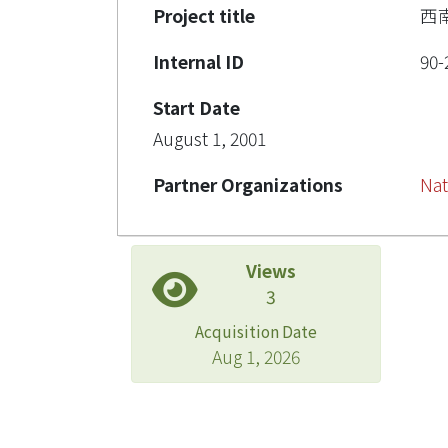
Project title
西
Internal ID
90-
Start Date
August 1, 2001
Partner Organizations
Nat
Views
3
Acquisition Date
Aug 1, 2026