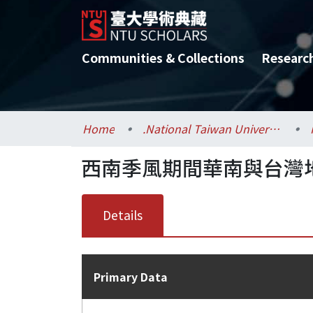
Communities & Collections
Researc
Home
.National Taiwan University / 國立臺灣大學
西南季風期間華南與台灣地
Details
Primary Data