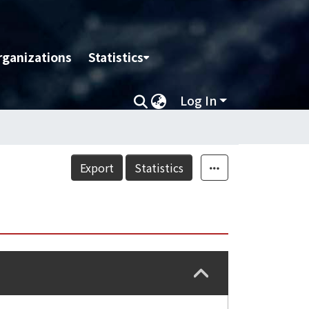
rganizations
Statistics
Log In
Export
Statistics