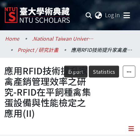
(current
Log In
Communities & Collections
Home
.National Taiwan University / 國立臺灣大學
Project / 研究計畫
應用RFID技術提升家禽產銷管理效率之研究-RFID在平飼種禽集蛋設備與性能檢定之應用(II)
Research Outputs
應用RFID技術提升家
Fundings & Projects
Export
Statistics
禽產銷管理效率之研
Researchers
究-RFID在平飼種禽集
蛋設備與性能檢定之
Organizations
應用(II)
Statistics