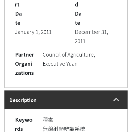
rt
d
Da
Da
te
te
January 1, 2011
December 31,
2011
Partner
Council of Agriculture,
Organi
Executive Yuan
zations
Description
Keywo
種禽
rds
無線射頻辨識系統