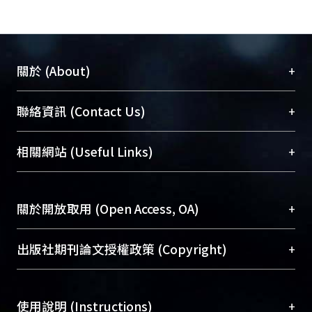
+
關於 (About)
臺大位居世界頂尖大學之列，為永久珍藏及向國際
+
聯絡資訊 (Contact Us)
展現本校豐碩的研究成果及學術能量，圖書館整合
機構典藏（NTUR）與學術庫（AH）不同功能平
總館學科館員
(Main Library)
+
相關網站 (Useful Links)
台，成為臺大學術典藏NTU scholars。期能整合研
醫學圖書館學科館員
(Medical Library)
究能量、促進交流合作、保存學術產出、推廣研究
社會科學院辜振甫紀念圖書館學科館員
(Social
成果。
Sciences Library)
+
關於開放取用 (Open Access, OA)
To permanently archive and promote researcher
profiles and scholarly works, Library integrates the
開放取用是從使用者角度提升資訊取用性的社會運
+
出版社期刊論文授權政策 (Copyright)
services of “NTU Repository” with “Academic
動，應用在學術研究上是透過將研究著作公開供使
Hub” to form NTU Scholars.
用者自由取閱，以促進學術傳播及因應期刊訂購費
請確認所上傳的全文是原創的內容，若該文件包
用逐年攀升。同時可加速研究發展、提升研究影響
+
使用說明 (Instructions)
含部分內容的版權非匯入者所有，或由第三方贊