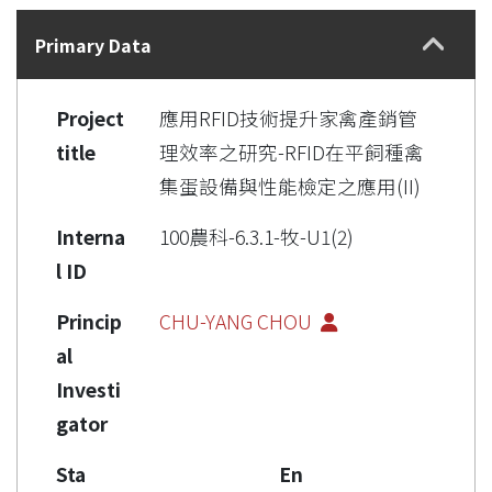
Details
Primary Data
Project
應用RFID技術提升家禽產銷管
title
理效率之研究-RFID在平飼種禽
集蛋設備與性能檢定之應用(II)
Interna
100農科-6.3.1-牧-U1(2)
l ID
Princip
CHU-YANG CHOU
al
Investi
gator
Sta
En