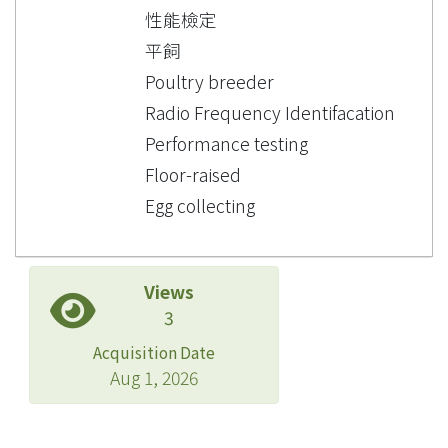
性能檢定
平飼
Poultry breeder
Radio Frequency Identifacation
Performance testing
Floor-raised
Egg collecting
Views
3
Acquisition Date
Aug 1, 2026