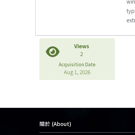
win
ty
ext
Views
2
Acquisition Date
Aug 1, 2026
關於 (About)