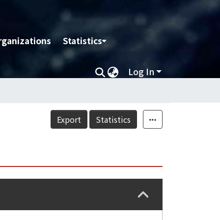
rganizations
Statistics
Log In
Export
Statistics