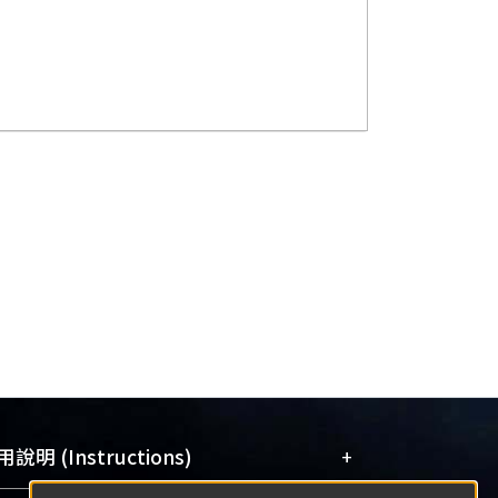
+
說明 (Instructions)