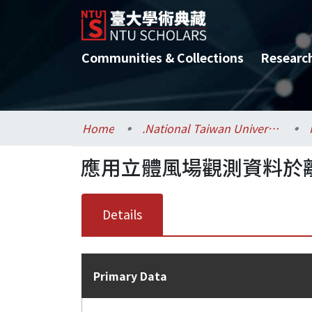
Communities & Collections
Researc
Home
.National Taiwan University / 國立臺灣大學
應用立體風場觀測資料於
Details
Primary Data