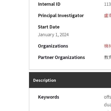
Internal ID
113
Principal Investigator
盧
Start Date
January 1, 2024
Organizations
機
Partner Organizations
教
Description
Keywords
off
dua