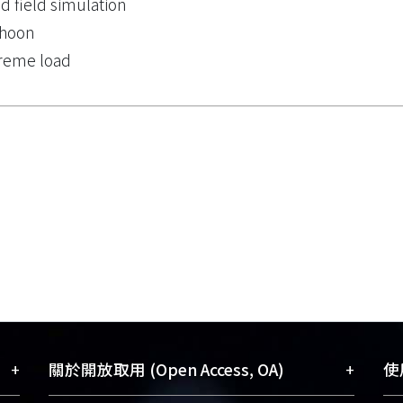
d field simulation
phoon
reme load
+
+
關於開放取用 (Open Access, OA)
使用