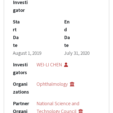
Investi
gator
Sta
En
rt
d
Da
Da
te
te
August 1, 2019
July 31, 2020
Investi
WEI-LI CHEN
gators
Organi
Ophthalmology
zations
Partner
National Science and
Organi
Technology Council