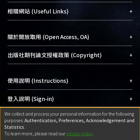
展現本校豐碩的研究成果及學術能量，圖書館整合
機構典藏（NTUR）與學術庫（AH）不同功能平
總館學科館員
(Main Library)
+
相關網站 (Useful Links)
台，成為臺大學術典藏NTU scholars。期能整合研
醫學圖書館學科館員
(Medical Library)
究能量、促進交流合作、保存學術產出、推廣研究
社會科學院辜振甫紀念圖書館學科館員
(Social
成果。
Sciences Library)
+
關於開放取用 (Open Access, OA)
To permanently archive and promote researcher
profiles and scholarly works, Library integrates the
開放取用是從使用者角度提升資訊取用性的社會運
+
出版社期刊論文授權政策 (Copyright)
services of “NTU Repository” with “Academic
動，應用在學術研究上是透過將研究著作公開供使
Hub” to form NTU Scholars.
用者自由取閱，以促進學術傳播及因應期刊訂購費
請確認所上傳的全文是原創的內容，若該文件包
用逐年攀升。同時可加速研究發展、提升研究影響
+
使用說明 (Instructions)
含部分內容的版權非匯入者所有，或由第三方贊
力，NTU Scholars即為本校的開放取用典藏（OA
助與合作完成，請確認該版權所有者及第三方同
Archive）平台。
（點選深入了解OA）
意提供此授權。
網站簡介
(Quickstart Guide)
+
登入說明 (Sign-in)
Please represent that the submission is your
使用手冊
(Instruction Manual)
original work, and that you have the right to
We collect and process your personal information for the following
線上預約服務
(Booking Service)
方案一：
臺灣大學計算機中心帳號登入
+
匯入著作 (Submission)
purposes:
Authentication, Preferences, Acknowledgement and
grant the rights to upload.
(With C&INC Email Account)
Statistics
.
方案二：
ORCID帳號登入
(With ORCID)
To learn more, please read our
privacy policy
.
若欲上傳已出版的全文電子檔，可使用
Open
方案一：
定期更新ORCID者，以ID匯入
(Search