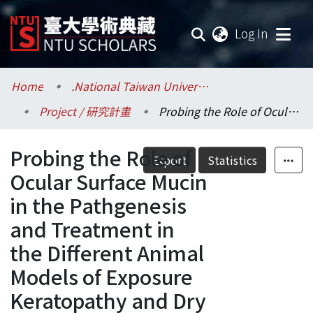
(current
Log In
Communities & Collections
Home
.National Taiwan University / 國立臺灣大學
Project / 研究計畫
Probing the Role of Ocular Surface Mucin in the Pathgenesis and Treatment in the Different Animal Models of Exposure Keratopathy and Dry Eye Syndromes
Research Outputs
Probing the Role of
Fundings & Projects
Export
Statistics
Ocular Surface Mucin
Researchers
in the Pathgenesis
and Treatment in
Organizations
the Different Animal
Statistics
Models of Exposure
Keratopathy and Dry