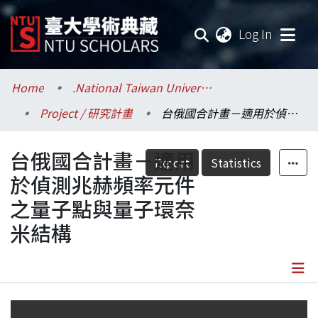
(current
Log In
Communities & Collections
Home
.National Taiwan University / 國立臺灣大學
Project / 研究計畫
台俄國合計畫－適用於偵測兆赫頻率元件之量子點與量子環奈米結構
Research Outputs
台俄國合計畫－適用
Fundings & Projects
Export
Statistics
於偵測兆赫頻率元件
Researchers
之量子點與量子環奈
米結構
Organizations
Statistics
Details