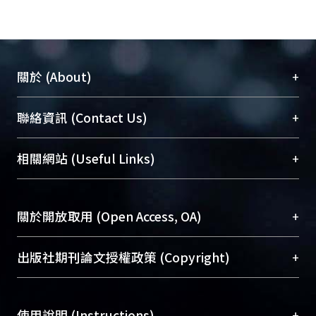
+
關於 (About)
臺大位居世界頂尖大學之列，為永久珍藏及向國際
+
聯絡資訊 (Contact Us)
展現本校豐碩的研究成果及學術能量，圖書館整合
機構典藏（NTUR）與學術庫（AH）不同功能平
總館學科館員
(Main Library)
+
相關網站 (Useful Links)
台，成為臺大學術典藏NTU scholars。期能整合研
醫學圖書館學科館員
(Medical Library)
究能量、促進交流合作、保存學術產出、推廣研究
社會科學院辜振甫紀念圖書館學科館員
(Social
成果。
Sciences Library)
+
關於開放取用 (Open Access, OA)
To permanently archive and promote researcher
profiles and scholarly works, Library integrates the
開放取用是從使用者角度提升資訊取用性的社會運
+
出版社期刊論文授權政策 (Copyright)
services of “NTU Repository” with “Academic
動，應用在學術研究上是透過將研究著作公開供使
Hub” to form NTU Scholars.
用者自由取閱，以促進學術傳播及因應期刊訂購費
請確認所上傳的全文是原創的內容，若該文件包
用逐年攀升。同時可加速研究發展、提升研究影響
+
使用說明 (Instructions)
含部分內容的版權非匯入者所有，或由第三方贊