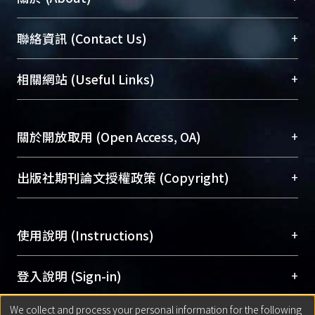
臺大位居世界頂尖大學之列，為永久珍藏及向國際
+
聯絡資訊 (Contact Us)
展現本校豐碩的研究成果及學術能量，圖書館整合
機構典藏（NTUR）與學術庫（AH）不同功能平
總館學科館員
(Main Library)
+
相關網站 (Useful Links)
台，成為臺大學術典藏NTU scholars。期能整合研
醫學圖書館學科館員
(Medical Library)
究能量、促進交流合作、保存學術產出、推廣研究
社會科學院辜振甫紀念圖書館學科館員
(Social
成果。
Sciences Library)
+
關於開放取用 (Open Access, OA)
To permanently archive and promote researcher
profiles and scholarly works, Library integrates the
開放取用是從使用者角度提升資訊取用性的社會運
+
出版社期刊論文授權政策 (Copyright)
services of “NTU Repository” with “Academic
動，應用在學術研究上是透過將研究著作公開供使
Hub” to form NTU Scholars.
用者自由取閱，以促進學術傳播及因應期刊訂購費
請確認所上傳的全文是原創的內容，若該文件包
用逐年攀升。同時可加速研究發展、提升研究影響
+
使用說明 (Instructions)
含部分內容的版權非匯入者所有，或由第三方贊
力，NTU Scholars即為本校的開放取用典藏（OA
助與合作完成，請確認該版權所有者及第三方同
Archive）平台。
（點選深入了解OA）
意提供此授權。
網站簡介
(Quickstart Guide)
+
登入說明 (Sign-in)
Please represent that the submission is your
使用手冊
(Instruction Manual)
original work, and that you have the right to
We collect and process your personal information for the following
線上預約服務
(Booking Service)