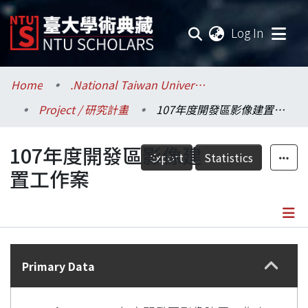
(current
Log In
Communities & Collections
Home
.National Taiwan University / 國立臺灣大學
Project / 研究計畫
107年度開發區影像建置工作案
Research Outputs
107年度開發區影像建
Fundings & Projects
Export
Statistics
置工作案
Researchers
Organizations
Details
Statistics
Primary Data