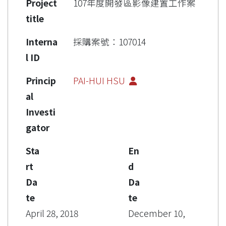
Project
107年度開發區影像建置工作案
title
Interna
採購案號：107014
l ID
Princip
PAI-HUI HSU
al
Investi
gator
Sta
En
rt
d
Da
Da
te
te
April 28, 2018
December 10,