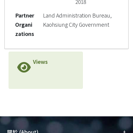
2018
Partner
Land Administration Bureau,
Organi
Kaohsiung City Government
zations
Views
+
關於 (About)