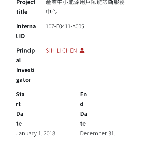
Project
產業中小能源用戶節能診斷服務
title
中心
Interna
107-E0411-A005
l ID
Princip
SIH-LI CHEN
al
Investi
gator
Sta
En
rt
d
Da
Da
te
te
January 1, 2018
December 31,