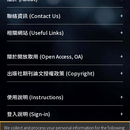
臺大位居世界頂尖大學之列，為永久珍藏及向國際
+
聯絡資訊 (Contact Us)
展現本校豐碩的研究成果及學術能量，圖書館整合
機構典藏（NTUR）與學術庫（AH）不同功能平
總館學科館員
(Main Library)
+
相關網站 (Useful Links)
台，成為臺大學術典藏NTU scholars。期能整合研
醫學圖書館學科館員
(Medical Library)
究能量、促進交流合作、保存學術產出、推廣研究
社會科學院辜振甫紀念圖書館學科館員
(Social
成果。
Sciences Library)
+
關於開放取用 (Open Access, OA)
To permanently archive and promote researcher
profiles and scholarly works, Library integrates the
開放取用是從使用者角度提升資訊取用性的社會運
+
出版社期刊論文授權政策 (Copyright)
services of “NTU Repository” with “Academic
動，應用在學術研究上是透過將研究著作公開供使
Hub” to form NTU Scholars.
用者自由取閱，以促進學術傳播及因應期刊訂購費
請確認所上傳的全文是原創的內容，若該文件包
用逐年攀升。同時可加速研究發展、提升研究影響
+
使用說明 (Instructions)
含部分內容的版權非匯入者所有，或由第三方贊
力，NTU Scholars即為本校的開放取用典藏（OA
助與合作完成，請確認該版權所有者及第三方同
Archive）平台。
（點選深入了解OA）
意提供此授權。
網站簡介
(Quickstart Guide)
+
登入說明 (Sign-in)
Please represent that the submission is your
使用手冊
(Instruction Manual)
original work, and that you have the right to
We collect and process your personal information for the following
線上預約服務
(Booking Service)