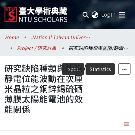
(current
Log In
Communities & Collections
Home
.National Taiwan University / 國立臺灣大學
Project / 研究計畫
研究缺陷種類與能隙/靜電位能波動在次厘米晶粒之銅鋅錫硫硒薄膜太陽能電池的效能關係
Research Outputs
研究缺陷種類與能隙/
Fundings & Projects
Export
Statistics
靜電位能波動在次厘
Researchers
米晶粒之銅鋅錫硫硒
薄膜太陽能電池的效
Organizations
能關係
Statistics