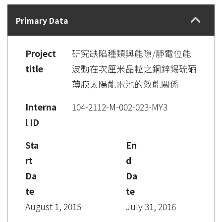
Details
Primary Data
Project
研究缺陷種類與能隙/靜電位能
title
波動在次厘米晶粒之銅鋅錫硫硒
薄膜太陽能電池的效能關係
Interna
104-2112-M-002-023-MY3
l ID
Sta
En
rt
d
Da
Da
te
te
August 1, 2015
July 31, 2016