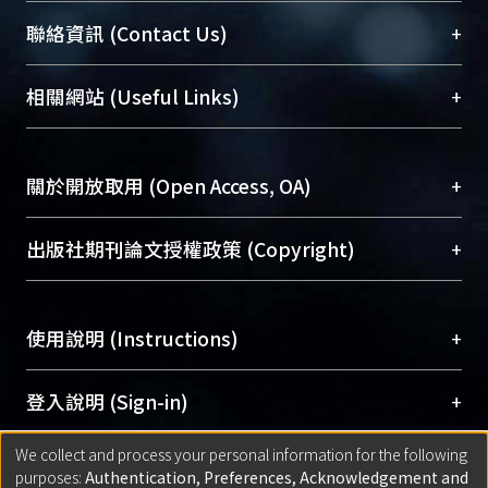
臺大位居世界頂尖大學之列，為永久珍藏及向國際
+
聯絡資訊 (Contact Us)
展現本校豐碩的研究成果及學術能量，圖書館整合
機構典藏（NTUR）與學術庫（AH）不同功能平
總館學科館員
(Main Library)
+
相關網站 (Useful Links)
台，成為臺大學術典藏NTU scholars。期能整合研
醫學圖書館學科館員
(Medical Library)
究能量、促進交流合作、保存學術產出、推廣研究
社會科學院辜振甫紀念圖書館學科館員
(Social
成果。
Sciences Library)
+
關於開放取用 (Open Access, OA)
To permanently archive and promote researcher
profiles and scholarly works, Library integrates the
開放取用是從使用者角度提升資訊取用性的社會運
+
出版社期刊論文授權政策 (Copyright)
services of “NTU Repository” with “Academic
動，應用在學術研究上是透過將研究著作公開供使
Hub” to form NTU Scholars.
用者自由取閱，以促進學術傳播及因應期刊訂購費
請確認所上傳的全文是原創的內容，若該文件包
用逐年攀升。同時可加速研究發展、提升研究影響
+
使用說明 (Instructions)
含部分內容的版權非匯入者所有，或由第三方贊
力，NTU Scholars即為本校的開放取用典藏（OA
助與合作完成，請確認該版權所有者及第三方同
Archive）平台。
（點選深入了解OA）
意提供此授權。
網站簡介
(Quickstart Guide)
+
登入說明 (Sign-in)
Please represent that the submission is your
使用手冊
(Instruction Manual)
original work, and that you have the right to
We collect and process your personal information for the following
線上預約服務
(Booking Service)
方案一：
臺灣大學計算機中心帳號登入
+
匯入著作 (Submission)
purposes:
Authentication, Preferences, Acknowledgement and
grant the rights to upload.