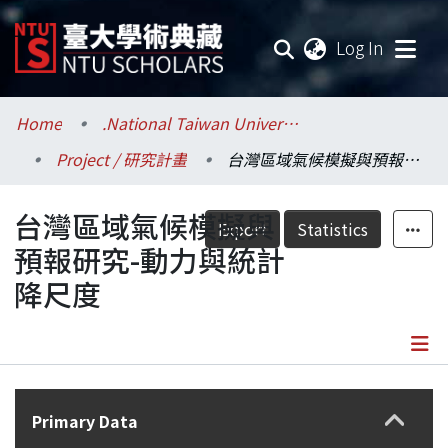
(current
Log In
Communities & Collections
Home
.National Taiwan University / 國立臺灣大學
Project / 研究計畫
台灣區域氣候模擬與預報研究-動力與統計降尺度
Research Outputs
台灣區域氣候模擬與
Fundings & Projects
Export
Statistics
預報研究-動力與統計
Researchers
降尺度
Organizations
Statistics
Details
Primary Data