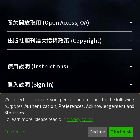
台，成為臺大學術典藏NTU scholars。期能整合研
醫學圖書館學科館員
(Medical Library)
究能量、促進交流合作、保存學術產出、推廣研究
社會科學院辜振甫紀念圖書館學科館員
(Social
成果。
Sciences Library)
+
關於開放取用 (Open Access, OA)
To permanently archive and promote researcher
profiles and scholarly works, Library integrates the
開放取用是從使用者角度提升資訊取用性的社會運
+
出版社期刊論文授權政策 (Copyright)
services of “NTU Repository” with “Academic
動，應用在學術研究上是透過將研究著作公開供使
Hub” to form NTU Scholars.
用者自由取閱，以促進學術傳播及因應期刊訂購費
請確認所上傳的全文是原創的內容，若該文件包
用逐年攀升。同時可加速研究發展、提升研究影響
+
使用說明 (Instructions)
含部分內容的版權非匯入者所有，或由第三方贊
力，NTU Scholars即為本校的開放取用典藏（OA
助與合作完成，請確認該版權所有者及第三方同
Archive）平台。
（點選深入了解OA）
意提供此授權。
網站簡介
(Quickstart Guide)
+
登入說明 (Sign-in)
Please represent that the submission is your
使用手冊
(Instruction Manual)
original work, and that you have the right to
We collect and process your personal information for the following
線上預約服務
(Booking Service)
方案一：
臺灣大學計算機中心帳號登入
+
匯入著作 (Submission)
purposes:
Authentication, Preferences, Acknowledgement and
grant the rights to upload.
(With C&INC Email Account)
Statistics
.
方案二：
ORCID帳號登入
(With ORCID)
To learn more, please read our
privacy policy
.
若欲上傳已出版的全文電子檔，可使用
Open
方案一：
定期更新ORCID者，以ID匯入
(Search
policy finder
網站查詢，以確認出版單位之版權
for identifier (ORCID))
Built with
DSpace-CRIS software
- Extension maintained and optimized
Customize
Decline
That's ok
政策。
方案二：
自行建檔
(Default mode Submission)
by