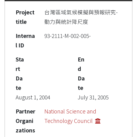
Project
台灣區域氣候模擬與預報研究-
title
動力與統計降尺度
Interna
93-2111-M-002-005-
l ID
Sta
En
rt
d
Da
Da
te
te
August 1, 2004
July 31, 2005
Partner
National Science and
Organi
Technology Council
zations