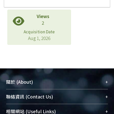
Views
2
Acquisition Date
Aug 1, 2026
+
關於 (About)
臺大位居世界頂尖大學之列，為永久珍藏及向國際
+
聯絡資訊 (Contact Us)
展現本校豐碩的研究成果及學術能量，圖書館整合
機構典藏（NTUR）與學術庫（AH）不同功能平
總館學科館員
(Main Library)
+
相關網站 (Useful Links)